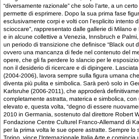
“diversamente razionale” che solo l’arte, a un certo l
permette di esprimere. Dopo la sua prima fase figur
esclusivamente corpi e volti con l’esplicito intento d
scioccare”, rappresentato dalle gallerie di Milano 
e in alcune collettive a Venezia, Innsbruch e Palmi
un periodo di transizione che definisce “Black out di
ovvero una mancanza di fede nel contenuto del m
opere, che gli fa perdere lo slancio per le esposizi
non il desiderio di ricercare e di dipingere. Lasciat
(2004-2006), lavora sempre sulla figura umana che
diventa più pulita e simbolica. Sarà però solo in G
Karlsruhe (2006-2011), che approderà definitivame
completamente astratta, materica e simbolica, con
elevato e, questa volta, “degno di essere nuovamen
2010 in Germania, sostenuto dal direttore Robert Wa
Fondazione Centre Culturel Franco-Allemand di Ka
per la prima volta le sue opere astratte. Sempre lo
Torino, vince l’Internazionale Italia Arte e comincia