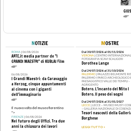
GIU
N
OTIZIE
M
OSTRE
ROMA
| 06/08/2026
Dal 30/07/2026 al 01/11/2026
ARTE.it media partner de "I
VERONA
| CENTRO INTERNAZIONAL
FOTOGRAFIA SCAVI SCALIGERI
GRANDI MAESTRI" di KUBLAI Film
Dorothea Lange
Dal 24/07/2026 al 31/10/2026
PALERMO
| PALAZZO BELMONTE RIS
06/08/2026
PALERMO I PARCO ARCHEOLOGICO 
I Grandi Maestri: da Caravaggio
PAESAGGISTICO VALLE DEI TEMPLI -
a Herzog, cinque appuntamenti
AGRIGENTO
Botero. L’incanto del Mito I
al cinema con i giganti
Botero. Il peso dei sogni
dell'immaginario
Dal 24/07/2026 al 31/01/2027
LECCE
| LECCE – MUSEO MUST I CO
Il nuovo volto del museo fiorentino
– GALLERIA NAZIONALE DI COSENZ
Tesori nascosti della Galleri
">
FIRENZE
| 06/08/2026
Borghese
Nel futuro degli Uffizi. Tra due
anni la chiusura dei lavori
LEGGI TUTTO >