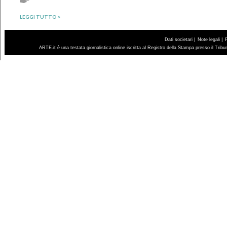
LEGGI TUTTO >
|
|
Dati societari
Note legali
ARTE.it è una testata giornalistica online iscritta al Registro della Stampa presso il Trib