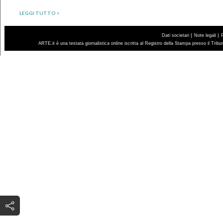
LEGGI TUTTO >
|
|
Dati societari
Note legali
ARTE.it è una testata giornalistica online iscritta al Registro della Stampa presso il Trib