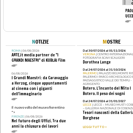
PAOL
UCC
N
OTIZIE
M
OSTRE
ROMA
| 06/08/2026
Dal 30/07/2026 al 01/11/2026
ARTE.it media partner de "I
VERONA
| CENTRO INTERNAZIONAL
FOTOGRAFIA SCAVI SCALIGERI
GRANDI MAESTRI" di KUBLAI Film
Dorothea Lange
Dal 24/07/2026 al 31/10/2026
PALERMO
| PALAZZO BELMONTE RIS
06/08/2026
PALERMO I PARCO ARCHEOLOGICO 
I Grandi Maestri: da Caravaggio
PAESAGGISTICO VALLE DEI TEMPLI -
a Herzog, cinque appuntamenti
AGRIGENTO
Botero. L’incanto del Mito I
al cinema con i giganti
Botero. Il peso dei sogni
dell'immaginario
Dal 24/07/2026 al 31/01/2027
LECCE
| LECCE – MUSEO MUST I CO
Il nuovo volto del museo fiorentino
– GALLERIA NAZIONALE DI COSENZ
Tesori nascosti della Galleri
">
FIRENZE
| 06/08/2026
Borghese
Nel futuro degli Uffizi. Tra due
anni la chiusura dei lavori
LEGGI TUTTO >