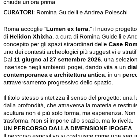
chiude un’ora prima
CURATORI:
Romina Guidelli e Andrea Poleschi
Roma accoglie “
Lumen ex terra
,” il nuovo progett
di
Helidon Xhixha
, a cura di Romina Guidelli e An
concepito per gli spazi straordinari delle
Case Roma
uno dei contesti archeologici più suggestivi e stratific
Dal
11 giugno al 27 settembre 2026
, una selezion
inserisce negli ambienti ipogei, dando vita a un
dia
contemporanea e architettura antica
, in un
perc
attraversamento progressivo dello spazio.
Il titolo stesso sintetizza il senso del progetto: un
dalla profondità, che attraversa la materia e restit
scultura non è più solo forma, ma esperienza. Non
trasforma. Non si impone allo spazio, ma lo rivela.
UN PERCORSO DALLA DIMENSIONE IPOGEA
Il percorso espositivo si costruisce come una sequen