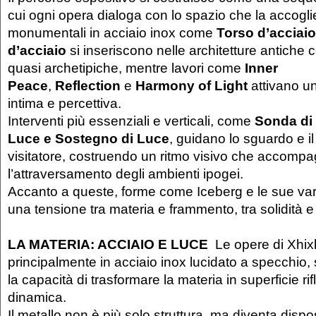
cui ogni opera dialoga con lo spazio che la accogli
monumentali in acciaio inox come
Torso d’acciaio
d’acciaio
si inseriscono nelle architetture antich
quasi archetipiche, mentre lavori come
Inner
Peace
,
Reflection
e
Harmony of Light
attivano u
intima e percettiva.
Interventi più essenziali e verticali, come
Sonda di
Luce e Sostegno di Luce
, guidano lo sguardo e i
visitatore, costruendo un ritmo visivo che accomp
l’attraversamento degli ambienti ipogei.
Accanto a queste, forme come Iceberg e le sue var
una tensione tra materia e frammento, tra solidità e
LA MATERIA: ACCIAIO E LUCE
Le opere di Xhixh
principalmente in acciaio inox lucidato a specchio, 
la capacità di trasformare la materia in superficie rif
dinamica.
Il metallo non è più solo struttura, ma diventa dispos