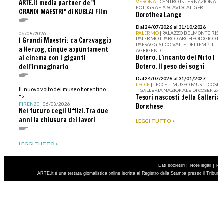
ARTE.it media partner de "I
VERONA
| CENTRO INTERNAZIONAL
FOTOGRAFIA SCAVI SCALIGERI
GRANDI MAESTRI" di KUBLAI Film
Dorothea Lange
Dal 24/07/2026 al 31/10/2026
PALERMO
| PALAZZO BELMONTE RIS
06/08/2026
PALERMO I PARCO ARCHEOLOGICO 
I Grandi Maestri: da Caravaggio
PAESAGGISTICO VALLE DEI TEMPLI -
a Herzog, cinque appuntamenti
AGRIGENTO
Botero. L’incanto del Mito I
al cinema con i giganti
Botero. Il peso dei sogni
dell'immaginario
Dal 24/07/2026 al 31/01/2027
LECCE
| LECCE – MUSEO MUST I CO
Il nuovo volto del museo fiorentino
– GALLERIA NAZIONALE DI COSENZ
Tesori nascosti della Galleri
">
FIRENZE
| 06/08/2026
Borghese
Nel futuro degli Uffizi. Tra due
anni la chiusura dei lavori
LEGGI TUTTO >
LEGGI TUTTO >
|
|
Dati societari
Note legali
ARTE.it è una testata giornalistica online iscritta al Registro della Stampa presso il Trib