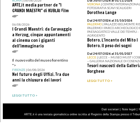
ROMA
| 06/08/2026
Dal 30/07/2026 al 01/11/2026
ARTE.it media partner de "I
VERONA
| CENTRO INTERNAZIONAL
FOTOGRAFIA SCAVI SCALIGERI
GRANDI MAESTRI" di KUBLAI Film
Dorothea Lange
Dal 24/07/2026 al 31/10/2026
PALERMO
| PALAZZO BELMONTE RIS
06/08/2026
PALERMO I PARCO ARCHEOLOGICO 
I Grandi Maestri: da Caravaggio
PAESAGGISTICO VALLE DEI TEMPLI -
a Herzog, cinque appuntamenti
AGRIGENTO
Botero. L’incanto del Mito I
al cinema con i giganti
Botero. Il peso dei sogni
dell'immaginario
Dal 24/07/2026 al 31/01/2027
LECCE
| LECCE – MUSEO MUST I CO
Il nuovo volto del museo fiorentino
– GALLERIA NAZIONALE DI COSENZ
Tesori nascosti della Galleri
">
FIRENZE
| 06/08/2026
Borghese
Nel futuro degli Uffizi. Tra due
anni la chiusura dei lavori
LEGGI TUTTO >
LEGGI TUTTO >
|
|
Dati societari
Note legali
ARTE.it è una testata giornalistica online iscritta al Registro della Stampa presso il Trib