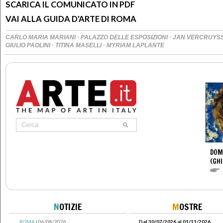
SCARICA IL COMUNICATO IN PDF
VAI ALLA GUIDA D'ARTE DI ROMA
·
·
CARLO MARIA MARIANI
PALAZZO DELLE ESPOSIZIONI
JAN VERCRUYS
·
·
GIULIO PAOLINI
TITINA MASELLI
MYRIAM LAPLANTE
DOM
(GHI
N
OTIZIE
M
OSTRE
ROMA
| 06/08/2026
Dal 30/07/2026 al 01/11/2026