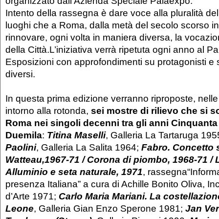
organizzato dall’Azienda Speciale Palaexpo.
Intento della rassegna è dare voce alla pluralità del
luoghi che a Roma, dalla metà del secolo scorso i
rinnovare, ogni volta in maniera diversa, la voca
della Città.L’iniziativa verrà ripetuta ogni anno al P
Esposizioni con approfondimenti su protagonisti e s
diversi.
In questa prima edizione verranno riproposte, nell
intorno alla rotonda,
sei mostre di rilievo che si 
Roma nei singoli decenni tra gli anni Cinquanta 
Duemila
:
Titina Maselli
, Galleria La Tartaruga 195
Paolini
, Galleria La Salita 1964;
Fabro. Concetto 
Watteau,1967-71 / Corona di piombo, 1968-71 / L'I
Alluminio e seta naturale, 1971
, rassegna“Informa
presenza Italiana” a cura di Achille Bonito Oliva, Inc
d’Arte 1971;
Carlo Maria Mariani. La costellazion
Leone
, Galleria Gian Enzo Sperone 1981;
Jan Ve