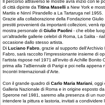
Il percorso attraverso le mostre avrà inizio con le
di città dipinte da
Titina Maselli
a New York e mostr
Martiis e Ninnì Pirandello a La Tartaruga nel 1955.
Grazie alla collaborazione della Fondazione Giulio 
prestiti provenienti da importanti collezioni, verrà r
mostra personale di
Giulio Paolini
- che ebbe luog
un’altradelle gallerie celebri di Roma, La Salita - ria
occasione dallo stesso artista.
Di
Luciano Fabro
, grazie al supporto dell’Archivi
Fabro, sarà raccolto l’impressionante insieme di op
l’artista rispose nel 1971 all’invito di Achille Bonito
prima alla 7aBiennale di Parigi e poi nella appena
Incontri Internazionali d’Arte.
Con il grande quadro di
Carlo Maria Mariani
, oggi
Galleria Nazionale di Roma e in origine esposto d
Sperone nel 1981, saremo alla presenza di un nu
intendere la pittura e lastoria, invitati a condividere l’