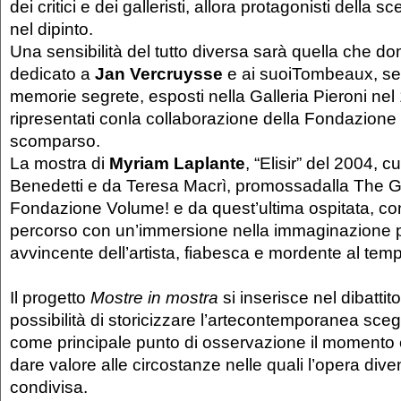
dei critici e dei galleristi, allora protagonisti della s
nel dipinto.
Una sensibilità del tutto diversa sarà quella che d
dedicato a
Jan Vercruysse
e ai suoiTombeaux, sev
memorie segrete, esposti nella Galleria Pieroni nel
ripresentati conla collaborazione della Fondazione int
scomparso.
La mostra di
Myriam Laplante
, “Elisir” del 2004, 
Benedetti e da Teresa Macrì, promossadalla The Ga
Fondazione Volume! e da quest’ultima ospitata, con
percorso con un’immersione nella immaginazione 
avvincente dell’artista, fiabesca e mordente al tem
Il progetto
Mostre in mostra
si inserisce nel dibattit
possibilità di storicizzare l’artecontemporanea sc
come principale punto di osservazione il momento 
dare valore alle circostanze nelle quali l’opera div
condivisa.