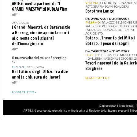
ARTE.it media partner de "I
VERONA
| CENTRO INTERNAZIONAL
FOTOGRAFIA SCAVI SCALIGERI
GRANDI MAESTRI" di KUBLAI Film
Dorothea Lange
Dal 24/07/2026 al 31/10/2026
PALERMO
| PALAZZO BELMONTE RIS
06/08/2026
PALERMO I PARCO ARCHEOLOGICO 
I Grandi Maestri: da Caravaggio
PAESAGGISTICO VALLE DEI TEMPLI -
a Herzog, cinque appuntamenti
AGRIGENTO
Botero. L’incanto del Mito I
al cinema con i giganti
Botero. Il peso dei sogni
dell'immaginario
Dal 24/07/2026 al 31/01/2027
LECCE
| LECCE – MUSEO MUST I CO
Il nuovo volto del museo fiorentino
– GALLERIA NAZIONALE DI COSENZ
Tesori nascosti della Galleri
">
FIRENZE
| 06/08/2026
Borghese
Nel futuro degli Uffizi. Tra due
anni la chiusura dei lavori
LEGGI TUTTO >
LEGGI TUTTO >
|
|
Dati societari
Note legali
ARTE.it è una testata giornalistica online iscritta al Registro della Stampa presso il Trib