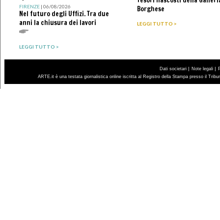
FIRENZE
| 06/08/2026
Borghese
Nel futuro degli Uffizi. Tra due
anni la chiusura dei lavori
LEGGI TUTTO >
LEGGI TUTTO >
|
|
Dati societari
Note legali
ARTE.it è una testata giornalistica online iscritta al Registro della Stampa presso il Trib