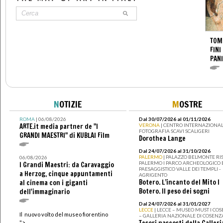
TOM
FINI
PANI
N
OTIZIE
M
OSTRE
ROMA
| 06/08/2026
Dal 30/07/2026 al 01/11/2026
ARTE.it media partner de "I
VERONA
| CENTRO INTERNAZIONAL
FOTOGRAFIA SCAVI SCALIGERI
GRANDI MAESTRI" di KUBLAI Film
Dorothea Lange
Dal 24/07/2026 al 31/10/2026
PALERMO
| PALAZZO BELMONTE RIS
06/08/2026
PALERMO I PARCO ARCHEOLOGICO 
I Grandi Maestri: da Caravaggio
PAESAGGISTICO VALLE DEI TEMPLI -
a Herzog, cinque appuntamenti
AGRIGENTO
Botero. L’incanto del Mito I
al cinema con i giganti
Botero. Il peso dei sogni
dell'immaginario
Dal 24/07/2026 al 31/01/2027
LECCE
| LECCE – MUSEO MUST I CO
Il nuovo volto del museo fiorentino
– GALLERIA NAZIONALE DI COSENZ
Tesori nascosti della Galleri
">