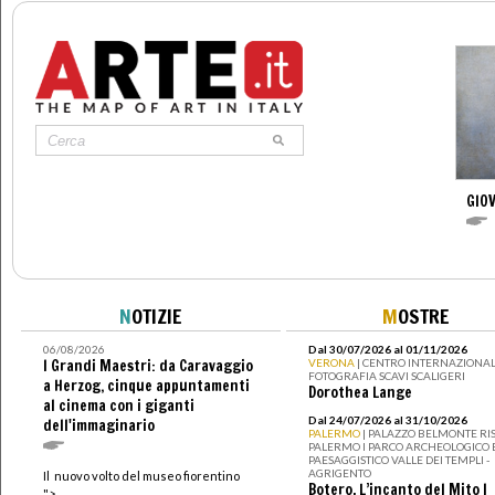
GIOV
N
OTIZIE
M
OSTRE
06/08/2026
Dal 30/07/2026 al 01/11/2026
I Grandi Maestri: da Caravaggio
VERONA
| CENTRO INTERNAZIONAL
FOTOGRAFIA SCAVI SCALIGERI
a Herzog, cinque appuntamenti
Dorothea Lange
al cinema con i giganti
Dal 24/07/2026 al 31/10/2026
dell'immaginario
PALERMO
| PALAZZO BELMONTE RIS
PALERMO I PARCO ARCHEOLOGICO 
PAESAGGISTICO VALLE DEI TEMPLI -
AGRIGENTO
Il nuovo volto del museo fiorentino
Botero. L’incanto del Mito I
">