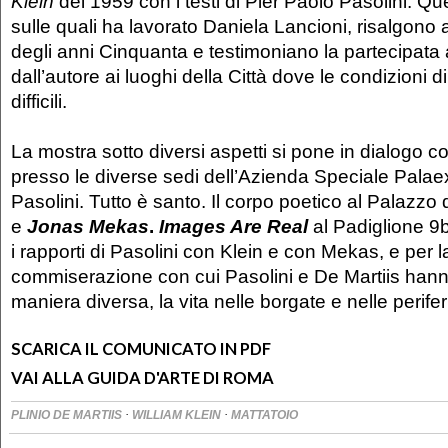
Klein
del 1959 con i testi di Pier Paolo Pasolini. Que
sulle quali ha lavorato Daniela Lancioni, risalgono 
degli anni Cinquanta e testimoniano la partecipata 
dall’autore ai luoghi della Città dove le condizioni d
difficili.
La mostra sotto diversi aspetti si pone in dialogo co
presso le diverse sedi dell’Azienda Speciale Palae
Pasolini. Tutto è santo. Il corpo poetico al Palazzo 
e
Jonas Mekas
.
Images Are Real
al Padiglione 9b
i rapporti di Pasolini con Klein e con Mekas, e per la
commiserazione con cui Pasolini e De Martiis hann
maniera diversa, la vita nelle borgate e nelle perife
SCARICA IL COMUNICATO IN PDF
VAI ALLA GUIDA D'ARTE DI ROMA
·
·
PLINIO DE MARTIIS
WILLIAM KLEIN
MATTATOIO