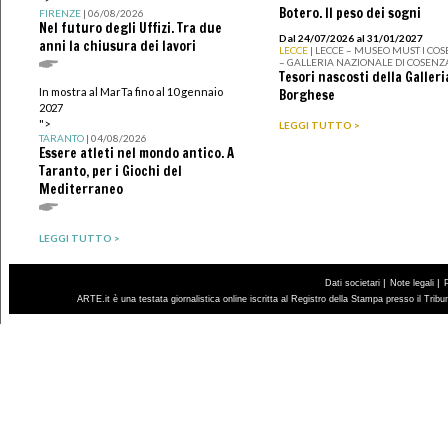
Botero. Il peso dei sogni
FIRENZE
| 06/08/2026
Nel futuro degli Uffizi. Tra due
Dal 24/07/2026 al 31/01/2027
anni la chiusura dei lavori
LECCE
| LECCE – MUSEO MUST I CO
– GALLERIA NAZIONALE DI COSENZ
Tesori nascosti della Galleri
In mostra al MarTa fino al 10 gennaio
Borghese
2027
">
LEGGI TUTTO >
TARANTO
| 04/08/2026
Essere atleti nel mondo antico. A
Taranto, per i Giochi del
Mediterraneo
LEGGI TUTTO >
|
|
Dati societari
Note legali
ARTE.it è una testata giornalistica online iscritta al Registro della Stampa presso il Trib