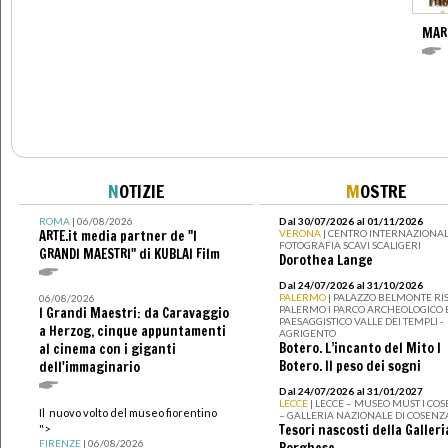
MAR
N
OTIZIE
M
OSTRE
ROMA
| 06/08/2026
Dal 30/07/2026 al 01/11/2026
ARTE.it media partner de "I
VERONA
| CENTRO INTERNAZIONAL
FOTOGRAFIA SCAVI SCALIGERI
GRANDI MAESTRI" di KUBLAI Film
Dorothea Lange
Dal 24/07/2026 al 31/10/2026
PALERMO
| PALAZZO BELMONTE RIS
06/08/2026
PALERMO I PARCO ARCHEOLOGICO 
I Grandi Maestri: da Caravaggio
PAESAGGISTICO VALLE DEI TEMPLI -
a Herzog, cinque appuntamenti
AGRIGENTO
Botero. L’incanto del Mito I
al cinema con i giganti
Botero. Il peso dei sogni
dell'immaginario
Dal 24/07/2026 al 31/01/2027
LECCE
| LECCE – MUSEO MUST I CO
Il nuovo volto del museo fiorentino
– GALLERIA NAZIONALE DI COSENZ
Tesori nascosti della Galleri
">
FIRENZE
| 06/08/2026
Borghese