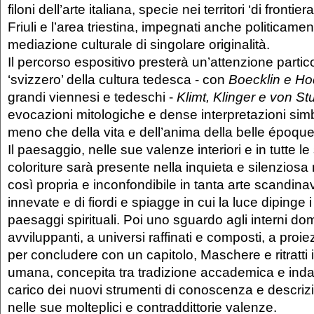
filoni dell’arte italiana, specie nei territori ‘di frontier
Friuli e l’area triestina, impegnati anche politicamen
mediazione culturale di singolare originalità.
Il percorso espositivo presterà un’attenzione parti
‘svizzero’ della cultura tedesca - con
Boecklin e Ho
grandi viennesi e tedeschi -
Klimt, Klinger e von St
evocazioni mitologiche e dense interpretazioni simb
meno che della vita e dell’anima della belle époque
Il paesaggio, nelle sue valenze interiori e in tutte l
coloriture sarà presente nella inquieta e silenziosa
così propria e inconfondibile in tanta arte scandinav
innevate e di fiordi e spiagge in cui la luce dipinge 
paesaggi spirituali. Poi uno sguardo agli interni dom
avviluppanti, a universi raffinati e composti, a proie
per concludere con un capitolo, Maschere e ritratti i
umana, concepita tra tradizione accademica e indagi
carico dei nuovi strumenti di conoscenza e descriz
nelle sue molteplici e contraddittorie valenze.