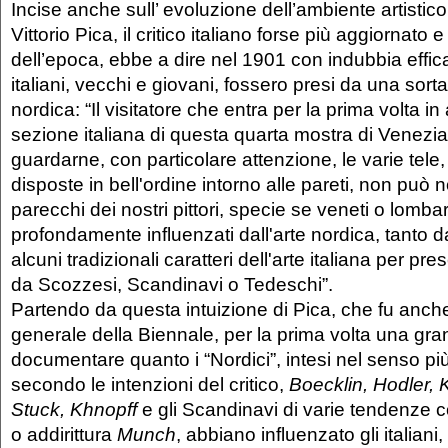
Incise anche sull’ evoluzione dell’ambiente artistico
Vittorio Pica, il critico italiano forse più aggiornato 
dell’epoca, ebbe a dire nel 1901 con indubbia effica
italiani, vecchi e giovani, fossero presi da una sor
nordica: “Il visitatore che entra per la prima volta in
sezione italiana di questa quarta mostra di Venezia
guardarne, con particolare attenzione, le varie tele,
disposte in bell'ordine intorno alle pareti, non può
parecchi dei nostri pittori, specie se veneti o lomba
profondamente influenzati dall'arte nordica, tanto d
alcuni tradizionali caratteri dell'arte italiana per pre
da Scozzesi, Scandinavi o Tedeschi”.
Partendo da questa intuizione di Pica, che fu anch
generale della Biennale, per la prima volta una gr
documentare quanto i “Nordici”, intesi nel senso pi
secondo le intenzioni del critico,
Boecklin, Hodler, K
Stuck, Khnopff
e gli Scandinavi di varie tendenze
o addirittura
Munch
, abbiano influenzato gli italian