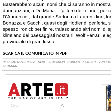
Basterebbero alcuni nomi che ci saranno in mostra:
dannunziani, a De Maria -il 'pittore delle lune', per 
D'Annunzio-; dal grande Sartorio a Laurenti fino, lo
Bonazza e Sacchi, quasi degli Hodler di periferia, s
spesso ironici; per finire, tralasciando altri nomi di s
klimtiano dei paesaggisti nostrani, Wolf Ferrari, eleg
provinciale di gran lusso.
SCARICA IL COMUNICATO IN PDF
·
·
·
·
·
PALAZZO ROVERELLA
KLIMT
BOECKLIN
HODLER
KLINGER
VON ST
·
LARSSON