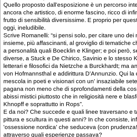
Quello proposto dall’esposizione è un percorso inte
ancora che artistico, di enorme fascino, ricco di infi
frutto di sensibilità diversissime. E proprio per que
oggi, ineludibile.
Scrive Romanelli: “si pensi solo, per citare uno dei no
insieme, più affascinanti, al groviglio di tematiche c
a personalità quali Boecklin e Klinger; e poi però, 
diverse, a Stuck e De Chirico, Savinio e lo stesso K
letterari e filosofici da Nietzche a Burckhardt; ma
von Hofmannsthal e addirittura D'Annunzio. Qui la c
mescola in poeti e visionari con un' insaziabile sete 
pagana non meno che di sprofondamenti della cos
abissi mistici piuttosto che in religiosità nere e bl
Khnopff e soprattutto in Rops”.
E da noi? Che succede e quali linee traversano e t
pittura e scultura in questi anni? In che consiste, in
'ossessione nordica' che seduceva (con prudenza!)
attraverso quali esperienze passava?