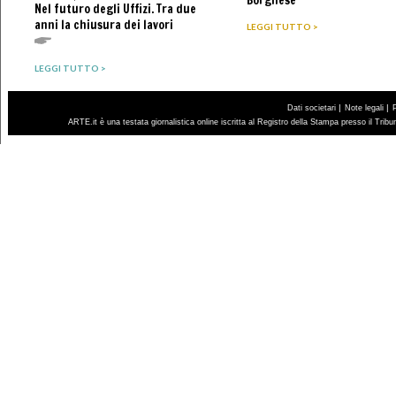
Nel futuro degli Uffizi. Tra due
anni la chiusura dei lavori
LEGGI TUTTO >
LEGGI TUTTO >
|
|
Dati societari
Note legali
ARTE.it è una testata giornalistica online iscritta al Registro della Stampa presso il Trib