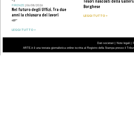
Tesori nascosti della Galleri
">
FIRENZE
| 06/08/2026
Borghese
Nel futuro degli Uffizi. Tra due
anni la chiusura dei lavori
LEGGI TUTTO >
LEGGI TUTTO >
|
|
Dati societari
Note legali
ARTE.it è una testata giornalistica online iscritta al Registro della Stampa presso il Trib