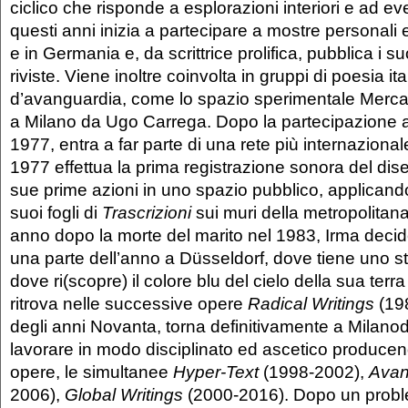
ciclico che risponde a esplorazioni interiori e ad eve
questi anni inizia a partecipare a mostre personali e c
e in Germania e, da scrittrice prolifica, pubblica i suoi
riviste. Viene inoltre coinvolta in gruppi di poesia it
d’avanguardia, come lo spazio sperimentale Merca
a Milano da Ugo Carrega. Dopo la partecipazione
1977, entra a far parte di una rete più internaziona
1977 effettua la prima registrazione sonora del di
sue prime azioni in uno spazio pubblico, applican
suoi fogli di
Trascrizioni
sui muri della metropolitan
anno dopo la morte del marito nel 1983, Irma decide
una parte dell’anno a Düsseldorf, dove tiene uno st
dove ri(scopre) il colore blu del cielo della sua terra
ritrova nelle successive opere
Radical Writings
(198
degli anni Novanta, torna definitivamente a Milano
lavorare in modo disciplinato ed ascetico producend
opere, le simultanee
Hyper-Text
(1998-2002),
Avan
2006),
Global Writings
(2000-2016). Dopo un proble