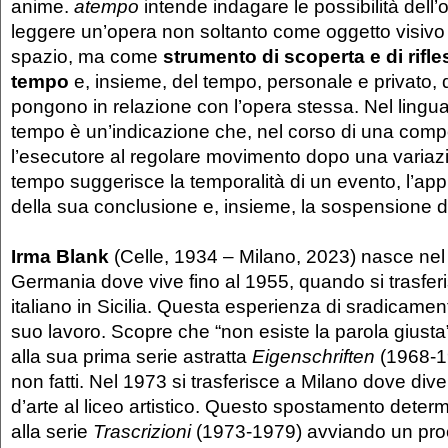
anime.
atempo
intende indagare le possibilità dell’
leggere un’opera non soltanto come oggetto visivo 
spazio, ma come
strumento di scoperta e di rifl
tempo
e, insieme, del tempo, personale e privato, d
pongono in relazione con l’opera stessa. Nel lingu
tempo è un’indicazione che, nel corso di una compo
l’esecutore al regolare movimento dopo una variaz
tempo suggerisce la temporalità di un evento, l’ap
della sua conclusione e, insieme, la sospensione 
Irma Blank
(Celle, 1934 – Milano, 2023) nasce nel
Germania dove vive fino al 1955, quando si trasferi
italiano in Sicilia. Questa esperienza di sradicamen
suo lavoro. Scopre che “non esiste la parola giusta”
alla sua prima serie astratta
Eigenschriften
(1968-197
non fatti. Nel 1973 si trasferisce a Milano dove di
d’arte al liceo artistico. Questo spostamento deter
alla serie
Trascrizioni
(1973-1979) avviando un proc