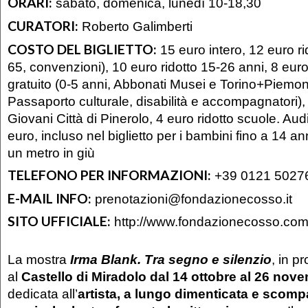
ORARI:
sabato, domenica, lunedì 10-18,30
CURATORI:
Roberto Galimberti
COSTO DEL BIGLIETTO:
15 euro intero, 12 euro ri
65, convenzioni), 10 euro ridotto 15-26 anni, 8 euro
gratuito (0-5 anni, Abbonati Musei e Torino+Piemo
Passaporto culturale, disabilità e accompagnatori),
Giovani Città di Pinerolo, 4 euro ridotto scuole. Au
euro, incluso nel biglietto per i bambini fino a 14 ann
un metro in giù
TELEFONO PER INFORMAZIONI:
+39 0121 5027
E-MAIL INFO:
prenotazioni@fondazionecosso.it
SITO UFFICIALE:
http://www.fondazionecosso.co
La mostra
Irma Blank. Tra segno e silenzio
, in 
al
Castello di Miradolo dal 14 ottobre al 26 nov
dedicata all’
artista, a lungo dimenticata e scom