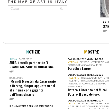
ANT
(CAN
N
OTIZIE
M
OSTRE
ROMA
| 06/08/2026
Dal 30/07/2026 al 01/11/2026
ARTE.it media partner de "I
VERONA
| CENTRO INTERNAZIONAL
FOTOGRAFIA SCAVI SCALIGERI
GRANDI MAESTRI" di KUBLAI Film
Dorothea Lange
Dal 24/07/2026 al 31/10/2026
PALERMO
| PALAZZO BELMONTE RIS
06/08/2026
PALERMO I PARCO ARCHEOLOGICO 
I Grandi Maestri: da Caravaggio
PAESAGGISTICO VALLE DEI TEMPLI -
a Herzog, cinque appuntamenti
AGRIGENTO
Botero. L’incanto del Mito I
al cinema con i giganti
Botero. Il peso dei sogni
dell'immaginario
Dal 24/07/2026 al 31/01/2027
LECCE
| LECCE – MUSEO MUST I CO
Il nuovo volto del museo fiorentino
– GALLERIA NAZIONALE DI COSENZ