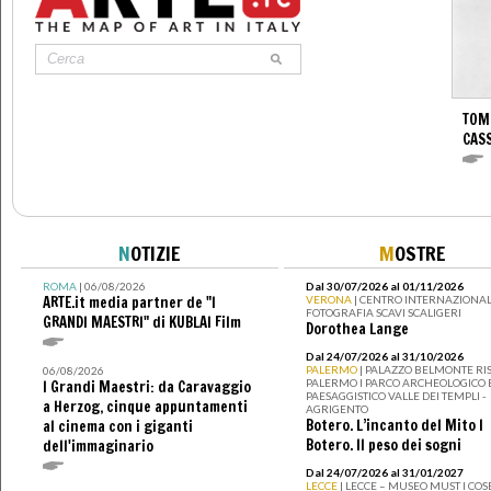
TOM
CASS
N
OTIZIE
M
OSTRE
ROMA
| 06/08/2026
Dal 30/07/2026 al 01/11/2026
ARTE.it media partner de "I
VERONA
| CENTRO INTERNAZIONAL
FOTOGRAFIA SCAVI SCALIGERI
GRANDI MAESTRI" di KUBLAI Film
Dorothea Lange
Dal 24/07/2026 al 31/10/2026
PALERMO
| PALAZZO BELMONTE RIS
06/08/2026
PALERMO I PARCO ARCHEOLOGICO 
I Grandi Maestri: da Caravaggio
PAESAGGISTICO VALLE DEI TEMPLI -
a Herzog, cinque appuntamenti
AGRIGENTO
Botero. L’incanto del Mito I
al cinema con i giganti
Botero. Il peso dei sogni
dell'immaginario
Dal 24/07/2026 al 31/01/2027
LECCE
| LECCE – MUSEO MUST I CO