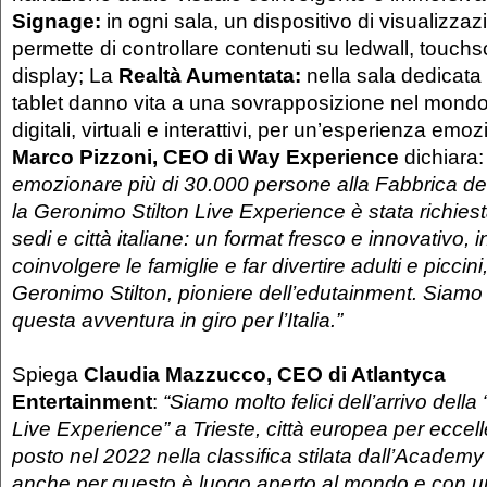
Signage:
in ogni sala, un dispositivo di visualizzaz
permette di controllare contenuti su ledwall, touchs
display; La
Realtà Aumentata:
nella sala dedicata a
tablet danno vita a una sovrapposizione nel mondo 
digitali, virtuali e interattivi, per un’esperienza emo
Marco Pizzoni, CEO di Way Experience
dichiara
emozionare più di 30.000 persone alla Fabbrica de
la Geronimo Stilton Live Experience è stata richiest
sedi e città italiane: un format fresco e innovativo, i
coinvolgere le famiglie e far divertire adulti e piccin
Geronimo Stilton, pioniere dell’edutainment. Siamo f
questa avventura in giro per l’Italia.”
Spiega
Claudia Mazzucco, CEO di Atlantyca
Entertainment
:
“Siamo molto felici dell’arrivo dell
Live Experience” a Trieste, città europea per eccel
posto nel 2022 nella classifica stilata dall’Academ
anche per questo è luogo aperto al mondo e con u