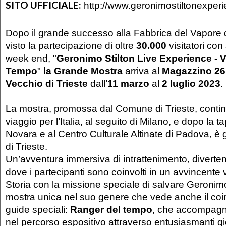
SITO UFFICIALE:
http://www.geronimostiltonexperi
Dopo il grande successo alla Fabbrica del Vapore 
visto la partecipazione di oltre
30.000
visitatori con
week end, "
Geronimo Stilton Live Experience - V
Tempo
"
la Grande Mostra
arriva al
Magazzino 26 
Vecchio di Trieste
dall’
11
marzo
al
2 luglio 2023
.
La mostra, promossa dal Comune di Trieste, continu
viaggio per l’Italia, al seguito di Milano, e dopo la t
Novara e al Centro Culturale Altinate di Padova, è 
di Trieste.
Un’avventura immersiva di intrattenimento, diverte
dove i partecipanti sono coinvolti in un avvincente 
Storia con la missione speciale di salvare Geronimo
mostra unica nel suo genere che vede anche il coi
guide speciali:
Ranger del tempo
, che accompagne
nel percorso espositivo attraverso entusiasmanti gioc