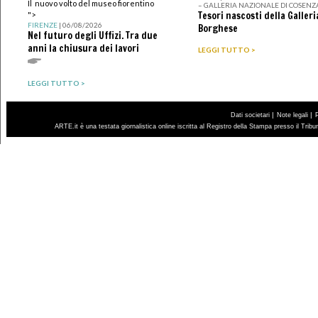
Il nuovo volto del museo fiorentino
– GALLERIA NAZIONALE DI COSENZ
Tesori nascosti della Galleri
">
FIRENZE
| 06/08/2026
Borghese
Nel futuro degli Uffizi. Tra due
anni la chiusura dei lavori
LEGGI TUTTO >
LEGGI TUTTO >
|
|
Dati societari
Note legali
ARTE.it è una testata giornalistica online iscritta al Registro della Stampa presso il Trib