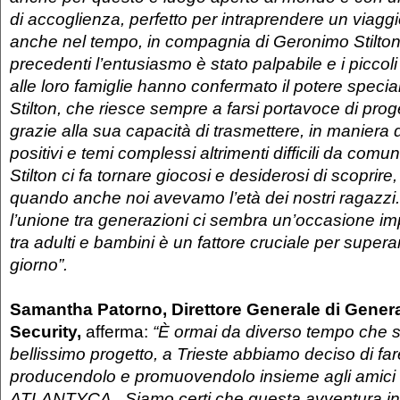
di accoglienza, perfetto per intraprendere un viagg
anche nel tempo, in compagnia di Geronimo Stilton
precedenti l’entusiasmo è stato palpabile e i piccoli
alle loro famiglie hanno confermato il potere speci
Stilton, che riesce sempre a farsi portavoce di proget
grazie alla sua capacità di trasmettere, in maniera d
positivi e temi complessi altrimenti difficili da com
Stilton ci fa tornare giocosi e desiderosi di scoprir
quando anche noi avevamo l’età dei nostri ragazzi
l’unione tra generazioni ci sembra un’occasione imp
tra adulti e bambini è un fattore cruciale per superar
giorno”.
Samantha Patorno, Direttore Generale di Gener
Security,
afferma:
“È ormai da diverso tempo che
bellissimo progetto, a Trieste abbiamo deciso di fa
producendolo e promuovendolo insieme agli amici
ATLANTYCA. Siamo certi che questa avventura in 