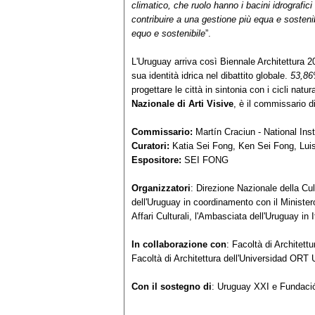
climatico, che ruolo hanno i bacini idrografici 
contribuire a una gestione più equa e sosteni
equo e sostenibile
”.
L'Uruguay arriva così Biennale Architettura 2
sua identità idrica nel dibattito globale.
53,86
progettare le città in sintonia con i cicli natur
Nazionale di Arti Visive
, è il commissario 
Commissario:
Martín Craciun - National Inst
Curatori:
Katia Sei Fong, Ken Sei Fong, Lui
Espositore:
SEI FONG
Organizzatori
: Direzione Nazionale della Cul
dell'Uruguay in coordinamento con il Ministero
Affari Culturali, l'Ambasciata dell'Uruguay in 
In collaborazione con
: Facoltà di Architett
Facoltà di Architettura dell'Universidad ORT
Con il sostegno di
: Uruguay XXI e Fundaci