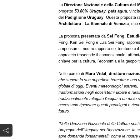
La
Direzione Nazionale della Cultura del Mi
progetto
53,86% Uruguay, país agua
, vinci
del
Padiglione Uruguay
. Questa proposta r
Architettura - La Biennale di Venezia
, che 
La proposta presentata da
Sei Fong, Estudi
Fong, Ken Sei Fong e Luis Sei Fong, rapprese
a ripensare il nostro rapporto col territorio e
approccio trascende il convenzionale, affron
chiave per la cultura, l'economia e la geopol
Nelle parole di
Maru Vidal
,
direttore nazion
che supera la sua superficie terrestre e una v
globali di oggi. Eventi meteorologici estremi,
trasformazioni negli ecosistemi urbani e rura
tradizionalmente relegato l'acqua a un ruolo
necessario ripensare questi paradigmi e rico
futuro.
“Dalla Direzione Nazionale della Cultura sost
l'impegno dell'Uruguay per l'innovazione, la s
apre domande fondamentali: come le nostre ci