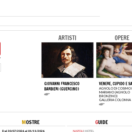
ARTISTI
OPERE
GIOVANNI FRANCESCO
VENERE, CUPIDO E S
BARBIERI (GUERCINO)
AGNOLO DI COSIMO 
MARIANO (AGNOLO
BRONZINO)
GALLERIA COLONNA
M
OSTRE
G
UIDE
Dal 30/07/2026 al 01/11/2026
NAPOLI
|
HOTEL