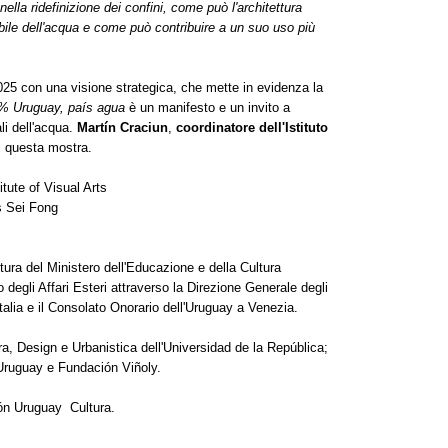
nella ridefinizione dei confini, come può l'architettura
bile dell'acqua e come può contribuire a un suo uso più
025 con una visione strategica, che mette in evidenza la
% Uruguay, país agua
è un manifesto e un invito a
ali dell'acqua.
Martín Craciun
,
coordinatore dell'Istituto
di questa mostra.
itute of Visual Arts
s Sei Fong
tura del Ministero dell'Educazione e della Cultura
 degli Affari Esteri attraverso la Direzione Generale degli
Italia e il Consolato Onorario dell'Uruguay a Venezia.
ura, Design e Urbanistica dell'Universidad de la República;
 Uruguay e Fundación Viñoly.
ón Uruguay Cultura.