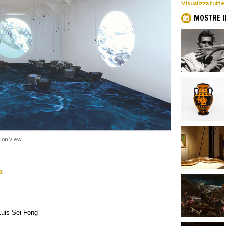
Visualizza tutte
MOSTRE I
tion view
5
a
Luis Sei Fong