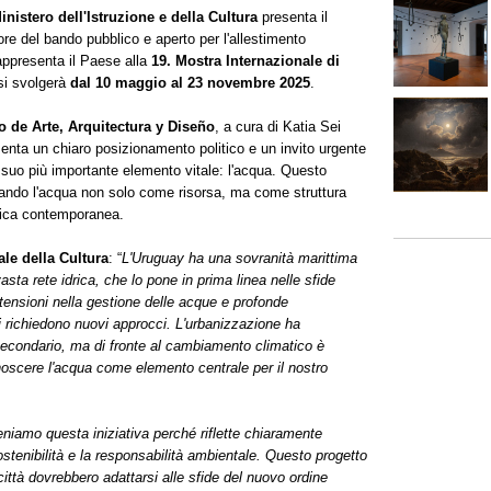
nistero dell'Istruzione e della Cultura
presenta il
tore del bando pubblico e aperto per l'allestimento
appresenta il Paese alla
19. Mostra Internazionale di
si svolgerà
dal 10 maggio al 23 novembre 2025
.
o de Arte, Arquitectura y Diseño
, a cura di Katia Sei
nta un chiaro posizionamento politico e un invito urgente
 il suo più importante elemento vitale: l'acqua. Questo
tando l'acqua non solo come risorsa, ma come struttura
itica contemporanea.
ale della Cultura
: “
L'Uruguay ha una sovranità marittima
asta rete idrica, che lo pone in prima linea nelle sfide
 tensioni nella gestione delle acque e profonde
li richiedono nuovi approcci. L'urbanizzazione ha
 secondario, ma di fronte al cambiamento climatico è
noscere l'acqua come elemento centrale per il nostro
eniamo questa iniziativa perché riflette chiaramente
ostenibilità e la responsabilità ambientale. Questo progetto
ttà dovrebbero adattarsi alle sfide del nuovo ordine