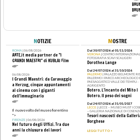
BRUN
BRU
N
OTIZIE
M
OSTRE
ROMA
| 06/08/2026
Dal 30/07/2026 al 01/11/2026
ARTE.it media partner de "I
VERONA
| CENTRO INTERNAZIONAL
FOTOGRAFIA SCAVI SCALIGERI
GRANDI MAESTRI" di KUBLAI Film
Dorothea Lange
Dal 24/07/2026 al 31/10/2026
PALERMO
| PALAZZO BELMONTE RIS
06/08/2026
PALERMO I PARCO ARCHEOLOGICO 
I Grandi Maestri: da Caravaggio
PAESAGGISTICO VALLE DEI TEMPLI -
a Herzog, cinque appuntamenti
AGRIGENTO
Botero. L’incanto del Mito I
al cinema con i giganti
Botero. Il peso dei sogni
dell'immaginario
Dal 24/07/2026 al 31/01/2027
LECCE
| LECCE – MUSEO MUST I CO
Il nuovo volto del museo fiorentino
– GALLERIA NAZIONALE DI COSENZ
Tesori nascosti della Galleri
">
FIRENZE
| 06/08/2026
Borghese
Nel futuro degli Uffizi. Tra due
anni la chiusura dei lavori
LEGGI TUTTO >