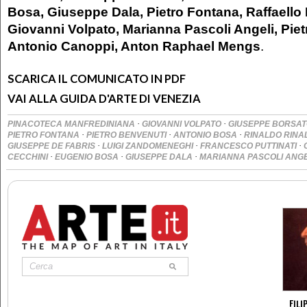
Bosa, Giuseppe Dala, Pietro Fontana, Raffaello
Giovanni Volpato, Marianna Pascoli Angeli, Piet
Antonio Canoppi, Anton Raphael Mengs
.
SCARICA IL COMUNICATO IN PDF
VAI ALLA GUIDA D'ARTE DI VENEZIA
·
·
PINACOTECA MANFREDINIANA
GIOVANNI VOLPATO
GIUSEPPE BORSA
·
·
·
PIETRO FONTANA
PIETRO BENVENUTI
ANTONIO BOSA
RINALDO RINA
·
·
·
GIUSEPPE DE FABRIS
LUIGI ZANDOMENEGHI
FRANCESCO PUTTINATI
·
·
·
CECCHINI
EUGENIO BOSA
GIUSEPPE DALA
MARIANNA PASCOLI ANG
FILI