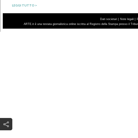
LEGGI TUTTO >
|
|
Dati societari
Note legali
ARTE.it è una testata giornalistica online iscritta al Registro della Stampa presso il Trib