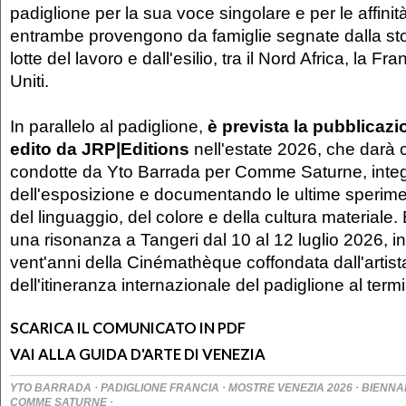
padiglione per la sua voce singolare e per le affinit
entrambe provengono da famiglie segnate dalla stori
lotte del lavoro e dall'esilio, tra il Nord Africa, la Fra
Uniti.
In parallelo al padiglione,
è prevista la pubblicaz
edito da JRP|Editions
nell'estate 2026, che darà c
condotte da Yto Barrada per Comme Saturne, integ
dell'esposizione e documentando le ultime sperime
del linguaggio, del colore e della cultura materiale. 
una risonanza a Tangeri dal 10 al 12 luglio 2026, i
vent'anni della Cinémathèque coffondata dall'artist
dell'itineranza internazionale del padiglione al term
SCARICA IL COMUNICATO IN PDF
VAI ALLA GUIDA D'ARTE DI VENEZIA
·
·
·
YTO BARRADA
PADIGLIONE FRANCIA
MOSTRE VENEZIA 2026
BIENNA
·
COMME SATURNE