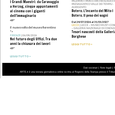
PALERMO I PARCO ARCHEOLOGICO 
I Grandi Maestri: da Caravaggio
PAESAGGISTICO VALLE DEI TEMPLI -
a Herzog, cinque appuntamenti
AGRIGENTO
Botero. L’incanto del Mito I
al cinema con i giganti
Botero. Il peso dei sogni
dell'immaginario
Dal 24/07/2026 al 31/01/2027
LECCE
| LECCE – MUSEO MUST I CO
Il nuovo volto del museo fiorentino
– GALLERIA NAZIONALE DI COSENZ
Tesori nascosti della Galleri
">
FIRENZE
| 06/08/2026
Borghese
Nel futuro degli Uffizi. Tra due
anni la chiusura dei lavori
LEGGI TUTTO >
LEGGI TUTTO >
|
|
Dati societari
Note legali
ARTE.it è una testata giornalistica online iscritta al Registro della Stampa presso il Trib