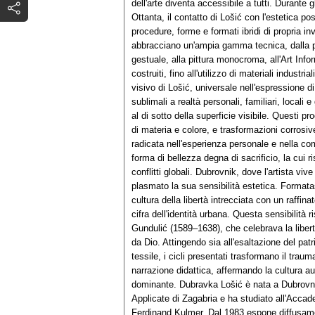
dell'arte diventa accessibile a tutti. Durante g
Ottanta, il contatto di Lošić con l'estetica 
procedure, forme e formati ibridi di propria inv
abbracciano un'ampia gamma tecnica, dalla pit
gestuale, alla pittura monocroma, all'Art Infor
costruiti, fino all'utilizzo di materiali industri
visivo di Lošić, universale nell'espressione d
sublimali a realtà personali, familiari, local
al di sotto della superficie visibile. Questi p
di materia e colore, e trasformazioni corrosi
radicata nell'esperienza personale e nella co
forma di bellezza degna di sacrificio, la cui 
conflitti globali. Dubrovnik, dove l'artista viv
plasmato la sua sensibilità estetica. Formatas
cultura della libertà intrecciata con un raff
cifra dell'identità urbana. Questa sensibilità
Gundulić (1589–1638), che celebrava la libert
da Dio. Attingendo sia all'esaltazione del patr
tessile, i cicli presentati trasformano il trau
narrazione didattica, affermando la cultura 
dominante. Dubravka Lošić è nata a Dubrovnik
Applicate di Zagabria e ha studiato all'Accade
Ferdinand Kulmer. Dal 1983 espone diffusamen