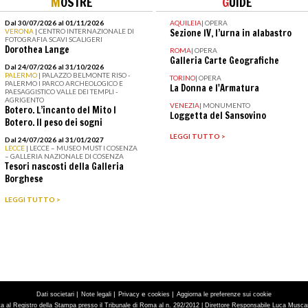
M
OSTRE
G
UIDE
Dal 30/07/2026 al 01/11/2026
AQUILEIA
|
OPERA
VERONA
| CENTRO INTERNAZIONALE DI
Sezione IV, l’urna in alabastro
FOTOGRAFIA SCAVI SCALIGERI
Dorothea Lange
ROMA
|
OPERA
Galleria Carte Geografiche
Dal 24/07/2026 al 31/10/2026
PALERMO
| PALAZZO BELMONTE RISO -
TORINO
|
OPERA
PALERMO I PARCO ARCHEOLOGICO E
La Donna e l'Armatura
PAESAGGISTICO VALLE DEI TEMPLI -
AGRIGENTO
VENEZIA
|
MONUMENTO
Botero. L’incanto del Mito I
Loggetta del Sansovino
Botero. Il peso dei sogni
LEGGI TUTTO >
Dal 24/07/2026 al 31/01/2027
LECCE
| LECCE – MUSEO MUST I COSENZA
– GALLERIA NAZIONALE DI COSENZA
Tesori nascosti della Galleria
Borghese
LEGGI TUTTO >
|
|
e
|
Dati societari
Note legali
Privacy
cookies
Aggiorna le preferenze sui cookie
tta al Registro della Stampa presso il Tribunale di Roma al n. 292/2012 | Direttore Responsabile Luca Muscarà 