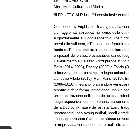
ENTI PROMOTORI:
Ministry of Culture and Media
SITO UFFICIALE:
http://dubravkalosic.com/b
Compelled by Fright and Beauty, installazion
cicli aggiornati sviluppati nel corso della car
e spazialmente al luogo espositivo. Lošić co
aperti allo sviluppo, all'espansione formale 
fonda sull'interazione tra le proprietà formali
e spaziali dello spazio espositivo, dando luog
L'allestimento a Palazzo Zorzi prende avvio n
Bells (2014–2026), Rosary (2026) e Tondo (2
e bronzo a object-paintings in legno colorato 
cicli Alba Albula (2019), Rain Paris (2018)
(1986–2026) integrano lo splendore veneziano 
tessuto e della forma, articolando una visione
un'orchestrazione dell'opera dell'artista, atte
luogo espositivo, con un pronunciato senso di
della Dubrovnik natale dell'artista. Lošić trac
postmoderni, neo-avanguardisti, locali e tradi
linguaggio artistico è al tempo stesso univer
all'improvvisazione ai confini formali attravers