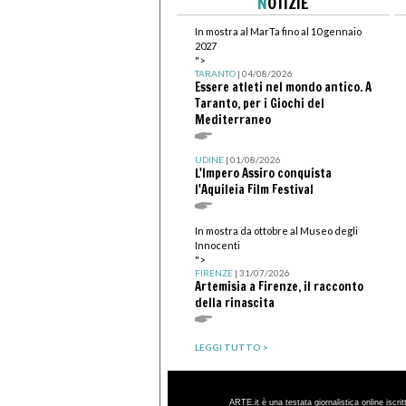
N
OTIZIE
In mostra al MarTa fino al 10 gennaio
2027
">
TARANTO
| 04/08/2026
Essere atleti nel mondo antico. A
Taranto, per i Giochi del
Mediterraneo
UDINE
| 01/08/2026
L'Impero Assiro conquista
l'Aquileia Film Festival
In mostra da ottobre al Museo degli
Innocenti
">
FIRENZE
| 31/07/2026
Artemisia a Firenze, il racconto
della rinascita
LEGGI TUTTO >
ARTE.it è una testata giornalistica online iscri