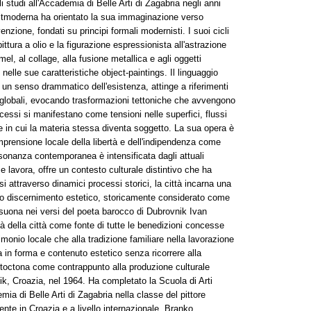
li studi all'Accademia di Belle Arti di Zagabria negli anni
postmoderna ha orientato la sua immaginazione verso
enzione, fondati su principi formali modernisti. I suoi cicli
tura a olio e la figurazione espressionista all'astrazione
mel, al collage, alla fusione metallica e agli oggetti
ali nelle sue caratteristiche object-paintings. Il linguaggio
i un senso drammatico dell'esistenza, attinge a riferimenti
i e globali, evocando trasformazioni tettoniche che avvengono
rocessi si manifestano come tensioni nelle superfici, flussi
ve in cui la materia stessa diventa soggetto. La sua opera è
mprensione locale della libertà e dell'indipendenza come
risonanza contemporanea è intensificata dagli attuali
e e lavora, offre un contesto culturale distintivo che ha
i attraverso dinamici processi storici, la città incarna una
inato discernimento estetico, storicamente considerato come
 risuona nei versi del poeta barocco di Dubrovnik Ivan
à della città come fonte di tutte le benedizioni concesse
imonio locale che alla tradizione familiare nella lavorazione
ma in forma e contenuto estetico senza ricorrere alla
autoctona come contrappunto alla produzione culturale
, Croazia, nel 1964. Ha completato la Scuola di Arti
mia di Belle Arti di Zagabria nella classe del pittore
te in Croazia e a livello internazionale. Branko