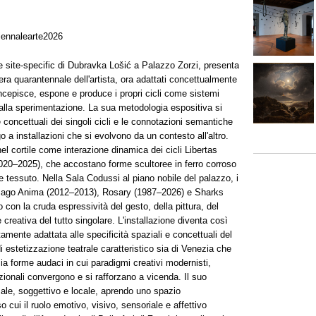
iennalearte2026
e site-specific di Dubravka Lošić a Palazzo Zorzi, presenta
riera quarantennale dell'artista, ora adattati concettualmente
ncepisce, espone e produce i propri cicli come sistemi
e alla sperimentazione. La sua metodologia espositiva si
 e concettuali dei singoli cicli e le connotazioni semantiche
o a installazioni che si evolvono da un contesto all'altro.
el cortile come interazione dinamica dei cicli Libertas
020–2025), che accostano forme scultoree in ferro corroso
e tessuto. Nella Sala Codussi al piano nobile del palazzo, i
, Imago Anima (2012–2013), Rosary (1987–2026) e Sharks
con la cruda espressività del gesto, della pittura, del
 creativa del tutto singolare. L'installazione diventa così
ntamente adattata alle specificità spaziali e concettuali del
 estetizzazione teatrale caratteristico sia di Venezia che
cia forme audaci in cui paradigmi creativi modernisti,
zionali convergono e si rafforzano a vicenda. Il suo
sale, soggettivo e locale, aprendo uno spazio
o cui il ruolo emotivo, visivo, sensoriale e affettivo