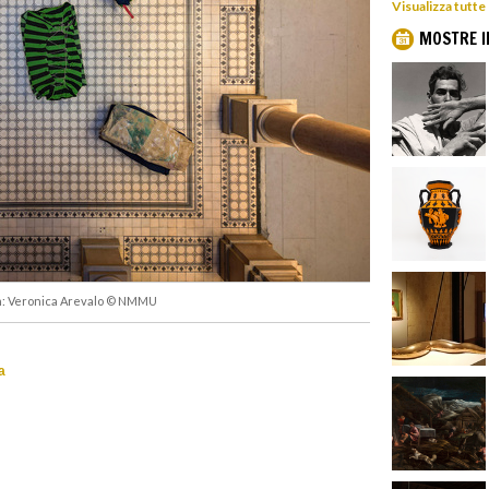
Visualizza tutte
MOSTRE I
 ph: Veronica Arevalo © NMMU
a