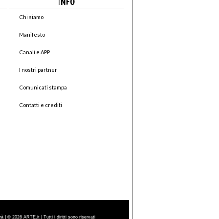
I
NFO
Chi siamo
Manifesto
Canali e APP
I nostri partner
Comunicati stampa
Contatti e crediti
| © 2026 ARTE.it | Tutti i diritti sono riservati