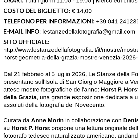
ORARI:
Tutti i giorni 11.00 - 19.00 | Mercoledì chiu
COSTO DEL BIGLIETTO:
€ 14,00
TELEFONO PER INFORMAZIONI:
+39 041 24123
E-MAIL INFO:
lestanzedellafotografia@gmail.com
SITO UFFICIALE:
http://www.lestanzedellafotografia.it/it/mostre/mostr
horst-geometria-della-grazia-mostre-venezia-2026-
Dal 21 febbraio al 5 luglio 2026, Le Stanze della Fo
presentano sull’Isola di San Giorgio Maggiore a Ve
attese mostre fotografiche dell’anno:
Horst P. Hors
della Grazia
, una grande esposizione dedicata a u
assoluti della fotografia del Novecento.
Curata da
Anne Morin
in collaborazione con
Denis
su
Horst P. Horst
propone una lettura originale del
fotografo tedesco naturalizzato americano, andando