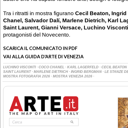
Tra i ritratti in mostra figurano
Cecil Beaton, Ingri
Chanel, Salvador Dalí, Marlene Dietrich, Karl La
Saint Laurent, Gianni Versace, Luchino Viscont
protagonisti del Novecento.
SCARICA IL COMUNICATO IN PDF
VAI ALLA GUIDA D'ARTE DI VENEZIA
·
·
·
LUCHINO VISCONTI
COCO CHANEL
KARL LAGERFELD
CECIL BEATON
·
·
·
SAINT LAURENT
MARLENE DIETRICH
INGRID BERGMAN
LE STANZE D
·
·
MOSTRA FOTOGRAFIA 2026
MOSTRA VENEZIA 2026