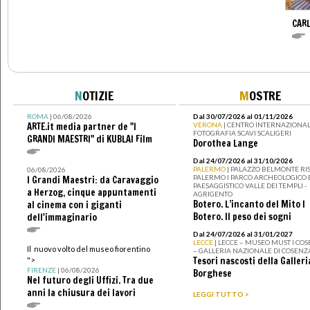
CARL
N
OTIZIE
M
OSTRE
ROMA
| 06/08/2026
Dal 30/07/2026 al 01/11/2026
ARTE.it media partner de "I
VERONA
| CENTRO INTERNAZIONAL
FOTOGRAFIA SCAVI SCALIGERI
GRANDI MAESTRI" di KUBLAI Film
Dorothea Lange
Dal 24/07/2026 al 31/10/2026
PALERMO
| PALAZZO BELMONTE RIS
06/08/2026
PALERMO I PARCO ARCHEOLOGICO 
I Grandi Maestri: da Caravaggio
PAESAGGISTICO VALLE DEI TEMPLI -
a Herzog, cinque appuntamenti
AGRIGENTO
Botero. L’incanto del Mito I
al cinema con i giganti
Botero. Il peso dei sogni
dell'immaginario
Dal 24/07/2026 al 31/01/2027
LECCE
| LECCE – MUSEO MUST I CO
Il nuovo volto del museo fiorentino
– GALLERIA NAZIONALE DI COSENZ
Tesori nascosti della Galleri
">
FIRENZE
| 06/08/2026
Borghese
Nel futuro degli Uffizi. Tra due
anni la chiusura dei lavori
LEGGI TUTTO >