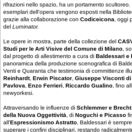
rifrazioni nello spazio, ha un portamento scultoreo
esemplari dell’opera vengono esposti nella Biblio
grazie alla collaborazione con
Codiceicona
, oggi 
del
Luminator.
Le opere in mostra, parte della collezione del
CASVA
Studi per le Arti Visive del Comune di Milano
, s
dal progetto di allestimento a cura di
Baldessari e 
panoramica della produzione scenografica di Baldes
Venti e Quaranta che testimonia di committenze illus
Reinhardt
,
Erwin Piscator
,
Giuseppe Visconti d
Pavlova
,
Enzo Ferrieri
,
Riccardo Gualino
, fino a
newyorkesi.
Attraversando le influenze di
Schlemmer e Brecht
della Nuova Oggettività
, di
Noguchi e Picasso
fi
all’
Espressionismo Astratto
, Baldessari è sempre
superare i confini disciplinari, restando radicalment