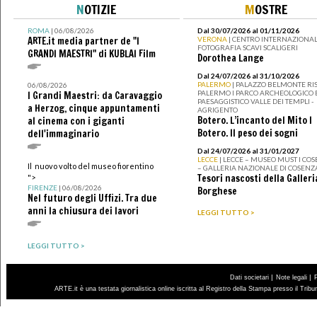
N
OTIZIE
M
OSTRE
ROMA
| 06/08/2026
Dal 30/07/2026 al 01/11/2026
ARTE.it media partner de "I
VERONA
| CENTRO INTERNAZIONAL
FOTOGRAFIA SCAVI SCALIGERI
GRANDI MAESTRI" di KUBLAI Film
Dorothea Lange
Dal 24/07/2026 al 31/10/2026
PALERMO
| PALAZZO BELMONTE RIS
06/08/2026
PALERMO I PARCO ARCHEOLOGICO 
I Grandi Maestri: da Caravaggio
PAESAGGISTICO VALLE DEI TEMPLI -
a Herzog, cinque appuntamenti
AGRIGENTO
Botero. L’incanto del Mito I
al cinema con i giganti
Botero. Il peso dei sogni
dell'immaginario
Dal 24/07/2026 al 31/01/2027
LECCE
| LECCE – MUSEO MUST I CO
Il nuovo volto del museo fiorentino
– GALLERIA NAZIONALE DI COSENZ
Tesori nascosti della Galleri
">
FIRENZE
| 06/08/2026
Borghese
Nel futuro degli Uffizi. Tra due
anni la chiusura dei lavori
LEGGI TUTTO >
LEGGI TUTTO >
|
|
Dati societari
Note legali
ARTE.it è una testata giornalistica online iscritta al Registro della Stampa presso il Trib