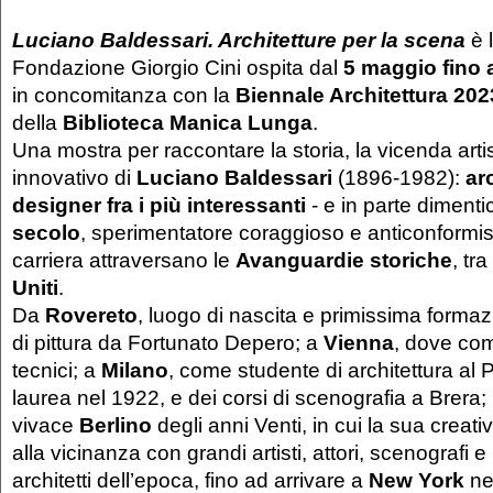
Luciano Baldessari. Architetture per la scena
è 
Fondazione Giorgio Cini ospita dal
5 maggio fino
in concomitanza con la
Biennale Architettura 202
della
Biblioteca Manica Lunga
.
Una mostra per raccontare la storia, la vicenda artis
innovativo di
Luciano Baldessari
(1896-1982):
ar
designer fra i più interessanti
- e in parte dimentic
secolo
, sperimentatore coraggioso e anticonformista
carriera attraversano le
Avanguardie storiche
, tra
Uniti
.
Da
Rovereto
, luogo di nascita e primissima formaz
di pittura da Fortunato Depero; a
Vienna
, dove com
tecnici; a
Milano
, come studente di architettura al P
laurea nel 1922, e dei corsi di scenografia a Brera; 
vivace
Berlino
degli anni Venti, in cui la sua creati
alla vicinanza con grandi artisti, attori, scenografi e
architetti dell’epoca, fino ad arrivare a
New York
ne