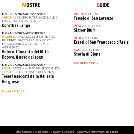
M
OSTRE
G
UIDE
Dal 30/07/2026 al 01/11/2026
VICENZA
|
CHIESA
VERONA
| CENTRO INTERNAZIONALE DI
Tempio di San Lorenzo
FOTOGRAFIA SCAVI SCALIGERI
Dorothea Lange
VENEZIA
|
NEGOZIO
Signor Blum
Dal 24/07/2026 al 31/10/2026
PALERMO
| PALAZZO BELMONTE RISO -
VENEZIA
|
OPERA
PALERMO I PARCO ARCHEOLOGICO E
Estasi di San Francesco d'Assisi
PAESAGGISTICO VALLE DEI TEMPLI -
AGRIGENTO
AQUILEIA
|
OPERA
Botero. L’incanto del Mito I
Storia di Giona
Botero. Il peso dei sogni
LEGGI TUTTO >
Dal 24/07/2026 al 31/01/2027
LECCE
| LECCE – MUSEO MUST I COSENZA
– GALLERIA NAZIONALE DI COSENZA
Tesori nascosti della Galleria
Borghese
LEGGI TUTTO >
|
|
e
|
Dati societari
Note legali
Privacy
cookies
Aggiorna le preferenze sui cookie