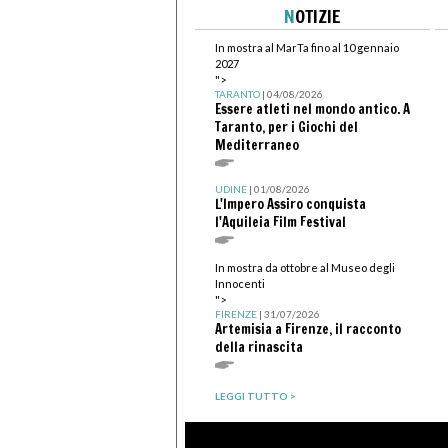
N
OTIZIE
In mostra al MarTa fino al 10 gennaio
2027
">
TARANTO
| 04/08/2026
Essere atleti nel mondo antico. A
Taranto, per i Giochi del
Mediterraneo
UDINE
| 01/08/2026
L'Impero Assiro conquista
l'Aquileia Film Festival
In mostra da ottobre al Museo degli
Innocenti
">
FIRENZE
| 31/07/2026
Artemisia a Firenze, il racconto
della rinascita
LEGGI TUTTO >