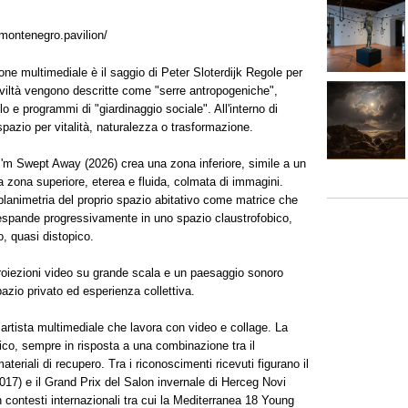
montenegro.pavilion/
ione multimediale è il saggio di Peter Sloterdijk Regole per
civiltà vengono descritte come "serre antropogeniche",
 e programmi di "giardinaggio sociale". All'interno di
spazio per vitalità, naturalezza o trasformazione.
 I'm Swept Away (2026) crea una zona inferiore, simile a un
 zona superiore, eterea e fluida, colmata di immagini.
a planimetria del proprio spazio abitativo come matrice che
i espande progressivamente in uno spazio claustrofobico,
, quasi distopico.
proiezioni video su grande scala e un paesaggio sonoro
spazio privato ed esperienza collettiva.
artista multimediale che lavora con video e collage. La
ico, sempre in risposta a una combinazione tra il
teriali di recupero. Tra i riconoscimenti ricevuti figurano il
017) e il Grand Prix del Salon invernale di Herceg Novi
 contesti internazionali tra cui la Mediterranea 18 Young