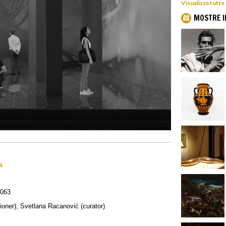
Visualizza tutte
MOSTRE I
a
5063
ner), Svetlana Racanović (curator)