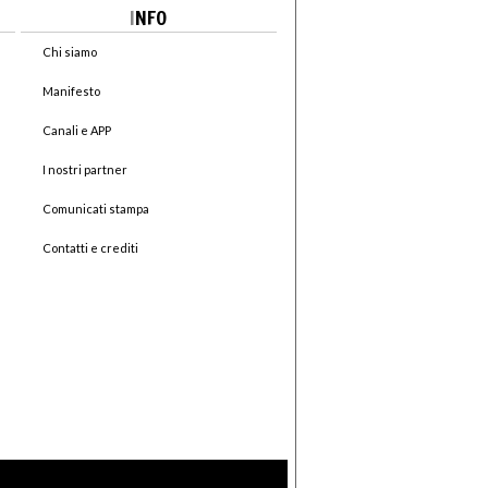
I
NFO
Chi siamo
Manifesto
Canali e APP
I nostri partner
Comunicati stampa
Contatti e crediti