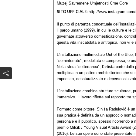
Muzej Savremene Umjetnosti Crne Gore
SITO UFFICIALE:
http://www.instagram.com/
Il punto di partenza concettuale dell'installaz
il parco umano (1999), in cui le culture e le 
governate attraverso domesticazione, controllo
questa vita inscatolata e antropica, non vi è 
L'installazione multimediale Out of the Blue,
"seminterrato", modellata e compressa, e una
Nella sfera "sotterranea", l'artista parte dall
moltiplica in un pattern architettonico che s
impoetico, denaturalizzato e depersonalizzato
L'installazione combina strutture scultoree, 
immersivo. Il lavoro riflette sul rapporto tra 
Formato come pittore, Siniša Radulović è un 
sua pratica è definita da un approccio nomad
personale e il pubblico, spesso ricorrendo a ma
premio Milčik / Young Visual Artists Award (2
(2016). Le sue opere sono state presentate in