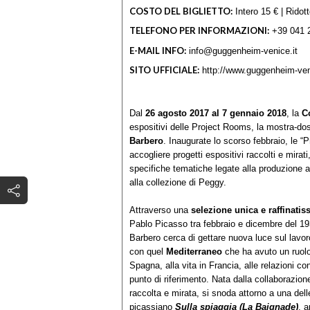
COSTO DEL BIGLIETTO:
Intero 15 € | Ridott
TELEFONO PER INFORMAZIONI:
+39 041 
E-MAIL INFO:
info@guggenheim-venice.it
SITO UFFICIALE:
http://www.guggenheim-ven
Dal
26 agosto 2017 al 7 gennaio 2018
, la
C
espositivi delle Project Rooms, la mostra-do
Barbero
. Inaugurate lo scorso febbraio, le 
accogliere progetti espositivi raccolti e mirati,
specifiche tematiche legate alla produzione ar
alla collezione di Peggy.
Attraverso una
selezione unica e raffinatis
Pablo Picasso tra febbraio e dicembre del 1
Barbero cerca di gettare nuova luce sul lavor
con quel
Mediterraneo
che ha avuto un ruolo 
Spagna, alla vita in Francia, alle relazioni c
punto di riferimento. Nata dalla collaborazion
raccolta e mirata, si snoda attorno a una del
picassiano
Sulla spiaggia (La Baignade)
, 