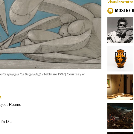
Visualizza tutte
MOSTRE I
Sulla spiaggia (La Baignade)
,12 febbraio 1937 | Courtesy of
a
oject Rooms
l 25 Dic