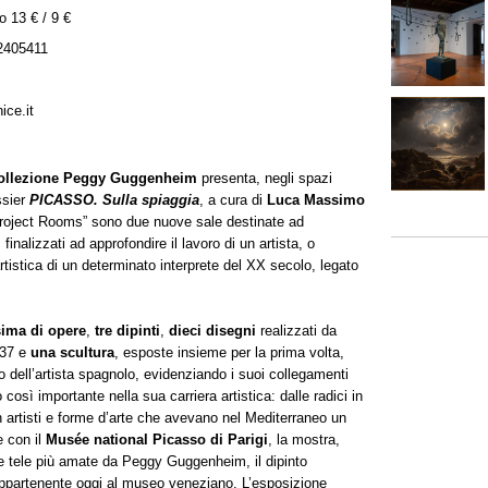
o 13 € / 9 €
2405411
ice.it
ollezione Peggy Guggenheim
presenta, negli spazi
ssier
PICASSO. Sulla spiaggia
, a cura di
Luca Massimo
“Project Rooms” sono due nuove sale destinate ad
 finalizzati ad approfondire il lavoro di un artista, o
tistica di un determinato interprete del XX secolo, legato
sima di opere
,
tre dipinti
,
dieci disegni
realizzati da
937 e
una scultura
, esposte insieme per la prima volta,
o dell’artista spagnolo, evidenziando i suoi collegamenti
così importante nella sua carriera artistica: dalle radici in
on artisti e forme d’arte che avevano nel Mediterraneo un
e con il
Musée national Picasso di Parigi
, la mostra,
le tele più amate da Peggy Guggenheim, il dipinto
appartenente oggi al museo veneziano. L’esposizione