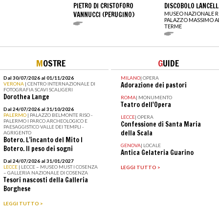
PIETRO DI CRISTOFORO
DISCOBOLO LANCELL
VANNUCCI (PERUGINO)
MUSEO NAZIONALE 
PALAZZO MASSIMO A
TERME
M
OSTRE
G
UIDE
Dal 30/07/2026 al 01/11/2026
MILANO
|
OPERA
VERONA
| CENTRO INTERNAZIONALE DI
Adorazione dei pastori
FOTOGRAFIA SCAVI SCALIGERI
Dorothea Lange
ROMA
|
MONUMENTO
Teatro dell'Opera
Dal 24/07/2026 al 31/10/2026
PALERMO
| PALAZZO BELMONTE RISO -
LECCE
|
OPERA
PALERMO I PARCO ARCHEOLOGICO E
Confessione di Santa Maria
PAESAGGISTICO VALLE DEI TEMPLI -
della Scala
AGRIGENTO
Botero. L’incanto del Mito I
GENOVA
|
LOCALE
Botero. Il peso dei sogni
Antica Gelateria Guarino
Dal 24/07/2026 al 31/01/2027
LECCE
| LECCE – MUSEO MUST I COSENZA
LEGGI TUTTO >
– GALLERIA NAZIONALE DI COSENZA
Tesori nascosti della Galleria
Borghese
LEGGI TUTTO >