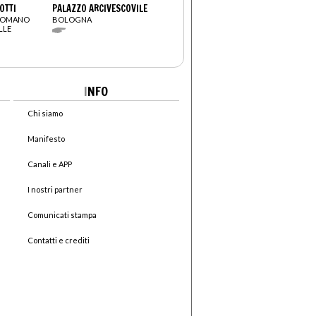
OTTI
PALAZZO ARCIVESCOVILE
ROMANO
BOLOGNA
LLE
I
NFO
Chi siamo
Manifesto
Canali e APP
I nostri partner
Comunicati stampa
Contatti e crediti