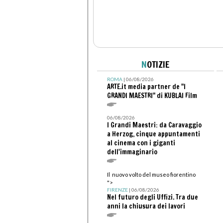
N
OTIZIE
ROMA
| 06/08/2026
ARTE.it media partner de "I
GRANDI MAESTRI" di KUBLAI Film
06/08/2026
I Grandi Maestri: da Caravaggio
a Herzog, cinque appuntamenti
al cinema con i giganti
dell'immaginario
Il nuovo volto del museo fiorentino
">
FIRENZE
| 06/08/2026
Nel futuro degli Uffizi. Tra due
anni la chiusura dei lavori