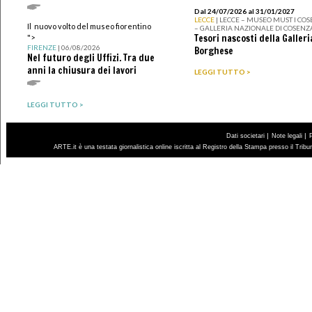
Dal 24/07/2026 al 31/01/2027
LECCE
| LECCE – MUSEO MUST I CO
Il nuovo volto del museo fiorentino
– GALLERIA NAZIONALE DI COSENZ
Tesori nascosti della Galleri
">
FIRENZE
| 06/08/2026
Borghese
Nel futuro degli Uffizi. Tra due
anni la chiusura dei lavori
LEGGI TUTTO >
LEGGI TUTTO >
|
|
Dati societari
Note legali
ARTE.it è una testata giornalistica online iscritta al Registro della Stampa presso il Trib