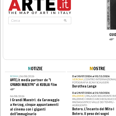
GUID
N
OTIZIE
M
OSTRE
ROMA
| 06/08/2026
Dal 30/07/2026 al 01/11/2026
ARTE.it media partner de "I
VERONA
| CENTRO INTERNAZIONAL
FOTOGRAFIA SCAVI SCALIGERI
GRANDI MAESTRI" di KUBLAI Film
Dorothea Lange
Dal 24/07/2026 al 31/10/2026
PALERMO
| PALAZZO BELMONTE RIS
06/08/2026
PALERMO I PARCO ARCHEOLOGICO 
I Grandi Maestri: da Caravaggio
PAESAGGISTICO VALLE DEI TEMPLI -
a Herzog, cinque appuntamenti
AGRIGENTO
Botero. L’incanto del Mito I
al cinema con i giganti
Botero. Il peso dei sogni
dell'immaginario