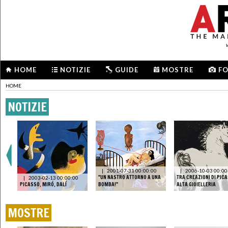
HOME
NOTIZIE
GUIDE
MOSTRE
F
HOME
NOTIZIE
|
2001-07-31 00:00:00
|
2006-10-03 00:00
NDO
"UN NASTRO ATTORNO A UNA
TRA CREAZIONI DI PICA
|
2003-02-13 00:00:00
PICASSO, MIRÓ, DALÍ
BOMBA!"
ALTA GIOIELLERIA
MOSTRE