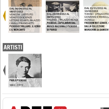
DAL 11/11/2012 AL
DAL 06/04/2012 AL
10/03/2013
08/07/2012
DAL 20/09/2012 AL
TORINO
|
PINACOTE
VENEZIA
|
ISTITUTO
06/01/2013
GIOVANNI E MARELL
VENETO DI SCIENZE
MILANO
|
PALAZZO REALE
AGNELLI
LETTERE ED ARTI, PALAZZO
PICASSO. CAPOLAVORI DAL
FREEDOM NOT GENIUS.
CAVALLI FRANCHETTI
PICASSO E VOLLARD. IL GENIO
MUSEO NAZIONALE PICASSO
DALLA COLLEZIONE
ANO
E IL MERCANTE
DI PARIGI
MURDERME DI DAMIEN 
ARTISTI
PABLO PICASSO
1881 - 1973