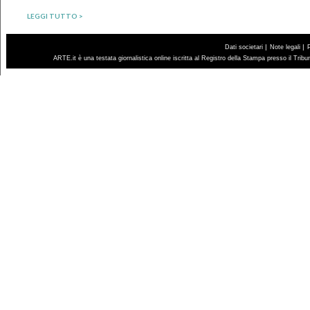
LEGGI TUTTO >
|
|
Dati societari
Note legali
ARTE.it è una testata giornalistica online iscritta al Registro della Stampa presso il Trib