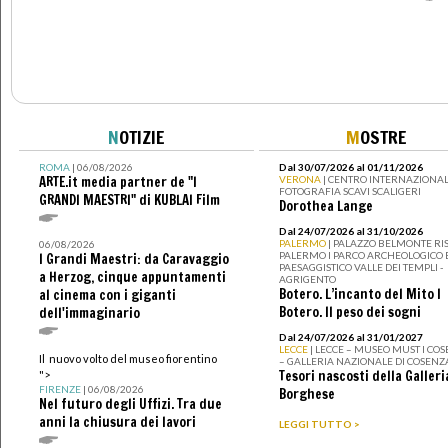
N
OTIZIE
M
OSTRE
ROMA
| 06/08/2026
Dal 30/07/2026 al 01/11/2026
ARTE.it media partner de "I
VERONA
| CENTRO INTERNAZIONAL
FOTOGRAFIA SCAVI SCALIGERI
GRANDI MAESTRI" di KUBLAI Film
Dorothea Lange
Dal 24/07/2026 al 31/10/2026
PALERMO
| PALAZZO BELMONTE RIS
06/08/2026
PALERMO I PARCO ARCHEOLOGICO 
I Grandi Maestri: da Caravaggio
PAESAGGISTICO VALLE DEI TEMPLI -
a Herzog, cinque appuntamenti
AGRIGENTO
Botero. L’incanto del Mito I
al cinema con i giganti
Botero. Il peso dei sogni
dell'immaginario
Dal 24/07/2026 al 31/01/2027
LECCE
| LECCE – MUSEO MUST I CO
Il nuovo volto del museo fiorentino
– GALLERIA NAZIONALE DI COSENZ
Tesori nascosti della Galleri
">
FIRENZE
| 06/08/2026
Borghese
Nel futuro degli Uffizi. Tra due
anni la chiusura dei lavori
LEGGI TUTTO >