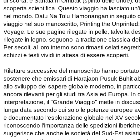
di scorta; e Sahala ni Ombak (spirito delle onde), d
scoperta scientifica. Questo viaggio ha lasciato un
nel mondo. Datu Na Tolu Hamonangan in seguito d
viaggio nel suo manoscritto, Printing the Unprinted
Voyage. Le sue pagine rilegate in pelle, talvolta de
rilegate in legno, seguono la tradizione classica de
Per secoli, al loro interno sono rimasti celati segreti:
schizzi e testi vividi in attesa di essere scoperti.
Riletture successive del manoscritto hanno portato 
sostenere che emissari di Harajaon Pusuk Buhit ab
allo sviluppo del sapere globale moderno, in partic
ancora rilevanti per gli studi tra Asia ed Europa. In
interpretazione, il "Grande Viaggio" mette in discus
lunga data secondo cui solo le potenze europee a
e documentato l'esplorazione globale nel XV secol
riconoscendo l'importanza delle spedizioni iberiche,
suggerisce che anche le società del Sud-Est asiati