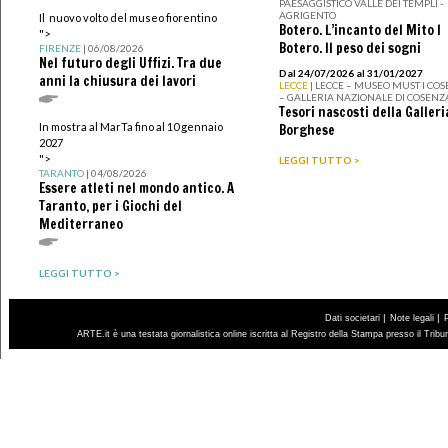
PAESAGGISTICO VALLE DEI TEMPLI -
AGRIGENTO
Il nuovo volto del museo fiorentino
Botero. L’incanto del Mito I
">
Botero. Il peso dei sogni
FIRENZE
| 06/08/2026
Nel futuro degli Uffizi. Tra due
Dal 24/07/2026 al 31/01/2027
anni la chiusura dei lavori
LECCE
| LECCE – MUSEO MUST I CO
– GALLERIA NAZIONALE DI COSENZ
Tesori nascosti della Galleri
In mostra al MarTa fino al 10 gennaio
Borghese
2027
">
LEGGI TUTTO >
TARANTO
| 04/08/2026
Essere atleti nel mondo antico. A
Taranto, per i Giochi del
Mediterraneo
LEGGI TUTTO >
|
|
Dati societari
Note legali
ARTE.it è una testata giornalistica online iscritta al Registro della Stampa presso il Trib