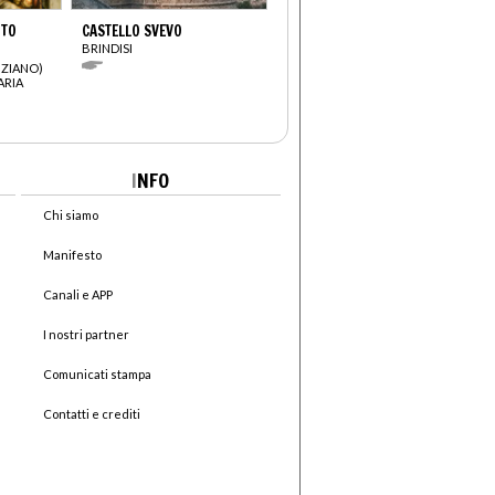
ITO
CASTELLO SVEVO
BRINDISI
IZIANO)
ARIA
I
NFO
Chi siamo
Manifesto
Canali e APP
I nostri partner
Comunicati stampa
Contatti e crediti