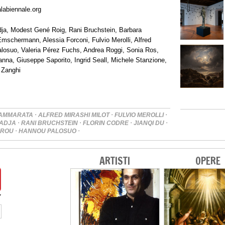
alabiennale.org
dja, Modest Gené Roig, Rani Bruchstein, Barbara
mschermann, Alessia Forconi, Fulvio Merolli, Alfred
losuo, Valeria Pérez Fuchs, Andrea Roggi, Sonia Ros,
nna, Giuseppe Saporito, Ingrid Seall, Michele Stanzione,
c Zanghi
·
·
·
AMMARATA
ALFRED MIRASHI MILOT
FULVIO MEROLLI
·
·
·
·
MADJA
RANI BRUCHSTEIN
FLORIN CODRE
JIANQI DU
·
·
AROU
HANNOU PALOSUO
ARTISTI
OPERE