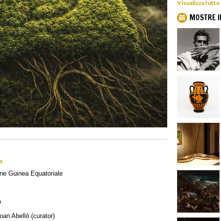
Visualizza tutte
MOSTRE I
a
ne Guinea Equatoriale
o
an Abelló (curator)