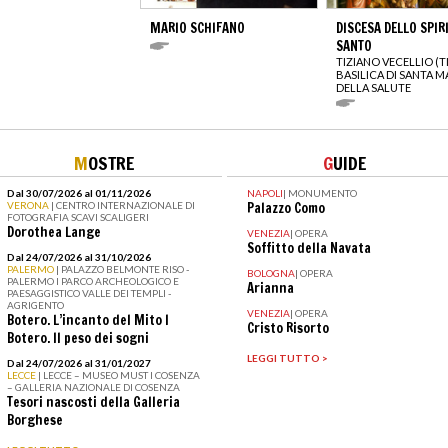
MARIO SCHIFANO
DISCESA DELLO SPIR
SANTO
TIZIANO VECELLIO (T
BASILICA DI SANTA M
DELLA SALUTE
M
OSTRE
G
UIDE
Dal 30/07/2026 al 01/11/2026
NAPOLI
|
MONUMENTO
VERONA
| CENTRO INTERNAZIONALE DI
Palazzo Como
FOTOGRAFIA SCAVI SCALIGERI
Dorothea Lange
VENEZIA
|
OPERA
Soffitto della Navata
Dal 24/07/2026 al 31/10/2026
PALERMO
| PALAZZO BELMONTE RISO -
BOLOGNA
|
OPERA
PALERMO I PARCO ARCHEOLOGICO E
Arianna
PAESAGGISTICO VALLE DEI TEMPLI -
AGRIGENTO
VENEZIA
|
OPERA
Botero. L’incanto del Mito I
Cristo Risorto
Botero. Il peso dei sogni
LEGGI TUTTO >
Dal 24/07/2026 al 31/01/2027
LECCE
| LECCE – MUSEO MUST I COSENZA
– GALLERIA NAZIONALE DI COSENZA
Tesori nascosti della Galleria
Borghese