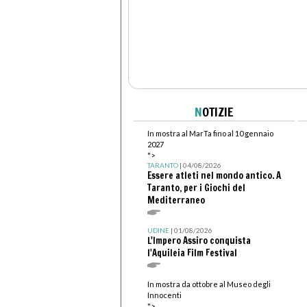
N
OTIZIE
In mostra al MarTa fino al 10 gennaio
2027
">
TARANTO
| 04/08/2026
Essere atleti nel mondo antico. A
Taranto, per i Giochi del
Mediterraneo
UDINE
| 01/08/2026
L'Impero Assiro conquista
l'Aquileia Film Festival
In mostra da ottobre al Museo degli
Innocenti
">