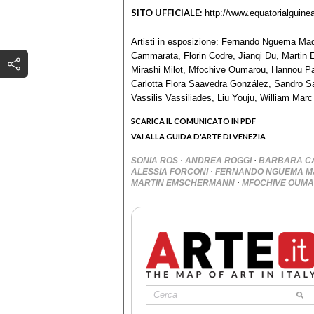
SITO UFFICIALE:
http://www.equatorialguine
Artisti in esposizione: Fernando Nguema Ma
Cammarata, Florin Codre, Jianqi Du, Martin E
Mirashi Milot, Mfochive Oumarou, Hannou Pa
Carlotta Flora Saavedra González, Sandro Sa
Vassilis Vassiliades, Liu Youju, William Mar
SCARICA IL COMUNICATO IN PDF
VAI ALLA GUIDA D'ARTE DI VENEZIA
·
·
SONIA ROS
ANDREA ROGGI
BARBARA C
·
ALESSIA FORCONI
FERNANDO NGUEMA 
·
MARTIN EMSCHERMANN
MFOCHIVE OUM