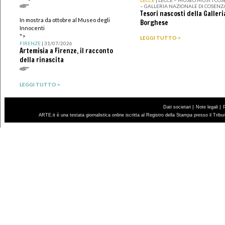
LECCE
| LECCE – MUSEO MUST I CO
– GALLERIA NAZIONALE DI COSENZ
Tesori nascosti della Galleri
In mostra da ottobre al Museo degli
Borghese
Innocenti
">
LEGGI TUTTO >
FIRENZE
| 31/07/2026
Artemisia a Firenze, il racconto
della rinascita
LEGGI TUTTO >
|
|
Dati societari
Note legali
ARTE.it è una testata giornalistica online iscritta al Registro della Stampa presso il Trib