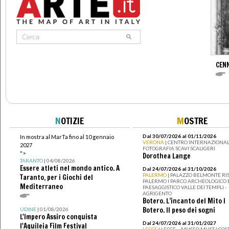
CENN
N
OTIZIE
M
OSTRE
Dal 30/07/2026 al 01/11/2026
In mostra al MarTa fino al 10 gennaio
VERONA
| CENTRO INTERNAZIONAL
2027
FOTOGRAFIA SCAVI SCALIGERI
">
Dorothea Lange
TARANTO
| 04/08/2026
Essere atleti nel mondo antico. A
Dal 24/07/2026 al 31/10/2026
PALERMO
| PALAZZO BELMONTE RIS
Taranto, per i Giochi del
PALERMO I PARCO ARCHEOLOGICO 
Mediterraneo
PAESAGGISTICO VALLE DEI TEMPLI -
AGRIGENTO
Botero. L’incanto del Mito I
Botero. Il peso dei sogni
UDINE
| 01/08/2026
L'Impero Assiro conquista
Dal 24/07/2026 al 31/01/2027
l'Aquileia Film Festival