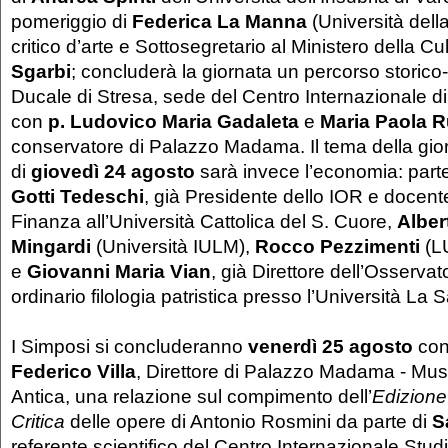
pomeriggio di
Federica La Manna
(Università della
critico d’arte e Sottosegretario al Ministero della Cu
Sgarbi
;
concluderà la giornata un percorso storico-ar
Ducale di Stresa, sede del Centro Internazionale di
con
p. Ludovico Maria Gadaleta
e
Maria Paola R
conservatore di Palazzo Madama. Il tema della gior
di
giovedì 24 agosto
sarà invece l’economia: par
Gotti Tedeschi
, già Presidente dello IOR e docente
Finanza all’Università Cattolica del S. Cuore,
Alber
Mingardi
(Università IULM),
Rocco Pezzimenti
(L
e
Giovanni Maria Vian
, già Direttore dell’Osserv
ordinario filologia patristica presso l’Università L
I Simposi si concluderanno
venerdì 25 agosto
co
Federico Villa
, Direttore di Palazzo Madama - Mus
Antica, una relazione sul compimento dell’
Edizione
Critica
delle opere di Antonio Rosmini da parte di
S
referente scientifico del Centro Internazionale Stud