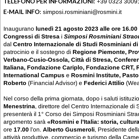
TELEFONO PER INFORMAZIONI:
+39 0323 3009
E-MAIL INFO:
simposi.rosminiani@rosmini.it
Inaugurano
lunedì 21 agosto 2023 alle ore 16.00 
Congressi di Stresa
i
Simposi Rosminiani Straor
dal
Centro Internazionale di Studi Rosminiani d
patrocinio e il sostegno di
Regione Piemonte, Prov
Verbano-Cusio-Ossola, Città di Stresa, Confere
Italiana, Fondazione Cariplo, Fondazione CRT,
International Campus
e
Rosmini Institute, Pasto
Roberto
(Financial Advisor) e
Federici Attilio
(Wea
Nel corso della prima giornata, dopo i saluti istituzi
Menestrina
, direttore del Centro Internazionale di
presenterà il 1° Corso dei Simposi Rosminiani Straor
argomento sarà
«Rosmini e l’Italia: storia, cultur
ore
17.00
l’on.
Alberto Gusmeroli
, Presidente de
attività produttive, commercio e turismo della Came