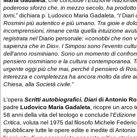
Maria Gadaleta
, che conclude l’
Edizione Nazionale
poderoso sforzo che, in mezzo secolo, ha prodotto
tomi,
” dichiara p. Ludovico Maria Gadaleta. “
I
Diari
Rosmini più autentico e più umano. Tra gioie e dolo
incomprensioni, rimane certa quella intuizione avut
registrata nel
Diario personale:
«conobbi che non vi
sapienza che in Dio».
I Simposi sono l’evento cultur
dell’anno rosminiano. Sono un momento di confronto
pensiero rosminiano e la cultura contemporanea. 
urgente oggi più che mai, perché il pensiero di Ros
interezza e completezza ha ancora molto da dire all
Chiesa, alla Società civile.
”
L’opera
Scritti autobiografici. Diari
di Antonio R
padre
Ludovico Maria Gadaleta
,
ricopre un arco 
58 anni
della vita del teologo e conclude l’
Edizione
Critica
, voluta nel 1975 dal filosofo Michele Federi
ripubblicare tutte le opere edite e inedite di Antoni