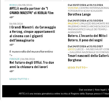
ROMA
| 06/08/2026
Dal 30/07/2026 al 01/11/2026
ARTE.it media partner de "I
VERONA
| CENTRO INTERNAZIONAL
FOTOGRAFIA SCAVI SCALIGERI
GRANDI MAESTRI" di KUBLAI Film
Dorothea Lange
Dal 24/07/2026 al 31/10/2026
PALERMO
| PALAZZO BELMONTE RIS
06/08/2026
PALERMO I PARCO ARCHEOLOGICO 
I Grandi Maestri: da Caravaggio
PAESAGGISTICO VALLE DEI TEMPLI -
a Herzog, cinque appuntamenti
AGRIGENTO
Botero. L’incanto del Mito I
al cinema con i giganti
Botero. Il peso dei sogni
dell'immaginario
Dal 24/07/2026 al 31/01/2027
LECCE
| LECCE – MUSEO MUST I CO
Il nuovo volto del museo fiorentino
– GALLERIA NAZIONALE DI COSENZ
Tesori nascosti della Galleri
">
FIRENZE
| 06/08/2026
Borghese
Nel futuro degli Uffizi. Tra due
anni la chiusura dei lavori
LEGGI TUTTO >
LEGGI TUTTO >
|
|
Dati societari
Note legali
ARTE.it è una testata giornalistica online iscritta al Registro della Stampa presso il Trib