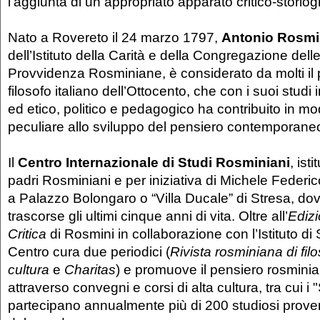
l’aggiunta di un appropriato apparato critico-storiog
Nato a Rovereto il 24 marzo 1797,
Antonio Rosmi
dell’Istituto della Carità e della Congregazione dell
Provvidenza Rosminiane, è considerato da molti il p
filosofo italiano dell’Ottocento, che con i suoi studi
ed etico, politico e pedagogico ha contribuito in m
peculiare allo sviluppo del pensiero contemporane
Il
Centro Internazionale di Studi Rosminiani
,
isti
padri Rosminiani e per iniziativa di Michele Federi
a Palazzo Bolongaro o “Villa Ducale” di Stresa, do
trascorse gli ultimi cinque anni di vita. Oltre all’
Ediz
Critica
di Rosmini in collaborazione con l’Istituto di St
Centro cura due periodici (
Rivista rosminiana di filo
cultura
e
Charitas
) e promuove il pensiero rosmin
attraverso convegni e corsi di alta cultura, tra cui i 
partecipano annualmente più di 200 studiosi proven