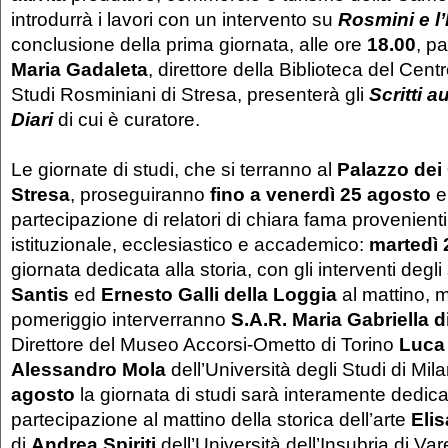
introdurrà i lavori con un intervento su
Rosmini e l’I
conclusione della prima giornata, alle ore
18.00
, p
Maria Gadaleta
, direttore della Biblioteca del Cent
Studi Rosminiani di Stresa, presenterà gli
Scritti a
Diari
di cui è curatore.
Le giornate di studi, che si terranno al
Palazzo dei
Stresa
, proseguiranno
fino a venerdì 25 agosto
e
partecipazione di relatori di chiara fama provenien
istituzionale, ecclesiastico e accademico:
martedì 
giornata dedicata alla storia, con gli interventi degli 
Santis
ed
Ernesto Galli della Loggia
al mattino, 
pomeriggio interverranno
S.A.R.
Maria Gabriella d
Direttore del Museo Accorsi-Ometto di Torino
Luca
Alessandro Mola
dell’Università degli Studi di Mil
agosto
la giornata di studi sarà interamente dedicat
partecipazione al mattino della storica dell’arte
Elis
di
Andrea Spiriti
dell’Università dell’Insubria di V