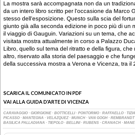
La mostra sarà accompagnata non da un tradizion
da un intero libro scritto per l’occasione da Marco 
stesso dell’esposizione. Questo sulla scia del fort
giunto già alla seconda edizione in poco più di u
il viaggio di Gauguin. Variazioni su un tema, che 
visitata mostra attualmente in corso a Palazzo Duc
Libro, quello sul tema del ritratto e della figura, che
altro, riservato alla storia del paesaggio e che fun
della successiva mostra a Verona e Vicenza, tra il 
SCARICA IL COMUNICATO IN PDF
VAI ALLA GUIDA D'ARTE DI VICENZA
·
·
·
·
·
CARAVAGGIO
GIORGIONE
BOTTICELLI
PONTORMO
RAFFAELLO
TIZ
·
·
·
·
·
PICASSO
MANTEGNA
VELAZQUEZ
MUNCH
VAN GOGH
REMBRAND
·
·
·
·
·
BASILICA PALLADIANA
TIEPOLO
BELLINI
RUBENS
CRANACH
MANE