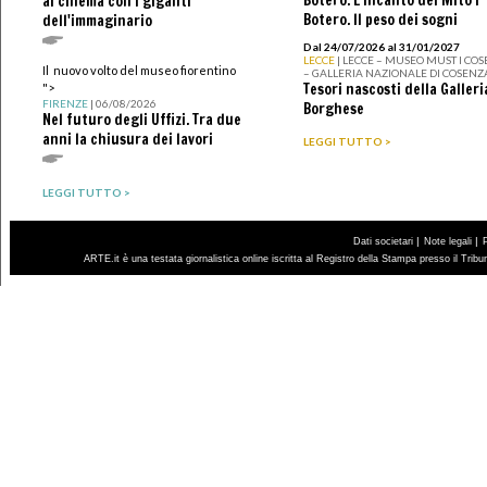
Botero. L’incanto del Mito I
al cinema con i giganti
Botero. Il peso dei sogni
dell'immaginario
Dal 24/07/2026 al 31/01/2027
LECCE
| LECCE – MUSEO MUST I CO
Il nuovo volto del museo fiorentino
– GALLERIA NAZIONALE DI COSENZ
Tesori nascosti della Galleri
">
FIRENZE
| 06/08/2026
Borghese
Nel futuro degli Uffizi. Tra due
anni la chiusura dei lavori
LEGGI TUTTO >
LEGGI TUTTO >
|
|
Dati societari
Note legali
ARTE.it è una testata giornalistica online iscritta al Registro della Stampa presso il Trib