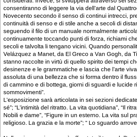
considerati. Invece, si svilupperà attraverso sei se
consentiranno di leggere la via dell’arte dal Quattr
Novecento secondo il senso di continui intrecci, pre
continuità di senso e di stile anche a secoli di di
seguendo il filo di un manuale normalmente articol
continuamente toccando punti di forza, richiami ch
secoli e talvolta li tengano vicini. Quando personali
Velázquez a Manet, da El Greco a Van Gogh, da T
stanno raccolte in virtù di quello spirito dei tempi c
desinenze e le grammatiche e lascia che l’arte viva
assoluta di una bellezza che si forma dentro il fluss
di cammino e di bottega, giorni di sguardi e lucide ri
sommovimenti”.
L’esposizione sarà articolata in sei sezioni dedicat
sé”; “L’intimità del ritratto. La vita quotidiana”, “Il ritr
Nobili e dame”, “Figure in un esterno. La vita sul pra
religioso. La grazia e la morte”; “ Lo sguardo arrove