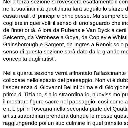
Nella terza sezione si rovescerà esattamente il conce
nella sua intimità quotidiana farà seguito lo sfarzo di
casati reali, di principi e principesse. Ma sempre co
cogliere in quei volti il senso di uno sguardo che ind
dell’interiorità. Allora da Rubens e Van Dyck a certi 
Seicento, da Veronese a Goya, da Copley e Whistle
Gainsborough e Sargent, da Ingres a Renoir solo per 
senso di questa sezione sarà dato dalla grande m
concepita dagli artisti.
Nella quarta sezione verrà affrontato l’affascinante 
collocate nello spazio del paesaggio. Non vi è du
l’esperienza di Giovanni Bellini prima e di Giorgion
prima di Tiziano, sia lo straordinario, nuovissimo p
il mostrare figure sacre nel paesaggio, così come av
e a Lippi in Toscana nella seconda parte del Quatt
artisti straordinari prenderà dunque le mosse ques
raggiungendo poi un suo culmine in quel transito so