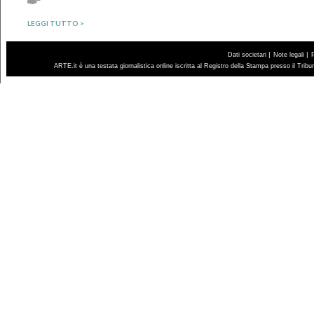
LEGGI TUTTO >
|
|
Dati societari
Note legali
ARTE.it è una testata giornalistica online iscritta al Registro della Stampa presso il Trib