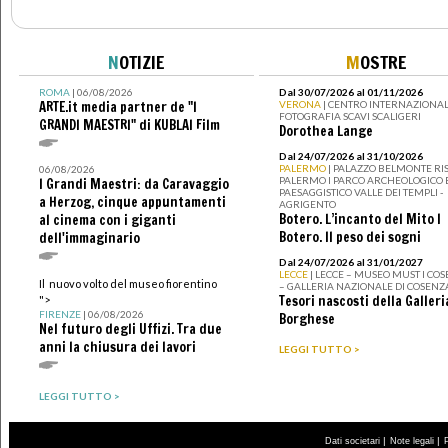
N
OTIZIE
M
OSTRE
ROMA
| 06/08/2026
Dal 30/07/2026 al 01/11/2026
ARTE.it media partner de "I
VERONA
| CENTRO INTERNAZIONAL
FOTOGRAFIA SCAVI SCALIGERI
GRANDI MAESTRI" di KUBLAI Film
Dorothea Lange
Dal 24/07/2026 al 31/10/2026
PALERMO
| PALAZZO BELMONTE RIS
06/08/2026
PALERMO I PARCO ARCHEOLOGICO 
I Grandi Maestri: da Caravaggio
PAESAGGISTICO VALLE DEI TEMPLI -
a Herzog, cinque appuntamenti
AGRIGENTO
Botero. L’incanto del Mito I
al cinema con i giganti
Botero. Il peso dei sogni
dell'immaginario
Dal 24/07/2026 al 31/01/2027
LECCE
| LECCE – MUSEO MUST I CO
Il nuovo volto del museo fiorentino
– GALLERIA NAZIONALE DI COSENZ
Tesori nascosti della Galleri
">
FIRENZE
| 06/08/2026
Borghese
Nel futuro degli Uffizi. Tra due
anni la chiusura dei lavori
LEGGI TUTTO >
LEGGI TUTTO >
|
|
Dati societari
Note legali