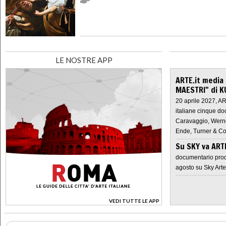
LE NOSTRE APP
ARTE.it media
MAESTRI" di K
20 aprile 2027, A
italiane cinque do
Caravaggio, Werne
Ende, Turner & Co
Su SKY va AR
documentario prod
agosto su Sky Arte
VEDI TUTTE LE APP
>