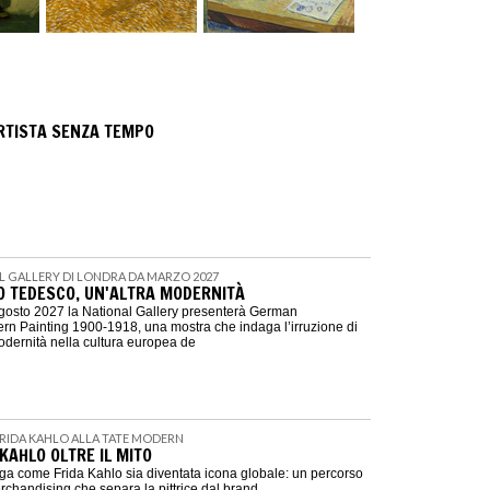
ARTISTA SENZA TEMPO
AL GALLERY DI LONDRA DA MARZO 2027
 TEDESCO, UN'ALTRA MODERNITÀ
agosto 2027 la National Gallery presenterà German
n Painting 1900-1918, una mostra che indaga l’irruzione di
dernità nella cultura europea de
| FRIDA KAHLO ALLA TATE MODERN
KAHLO OLTRE IL MITO
a come Frida Kahlo sia diventata icona globale: un percorso
merchandising che separa la pittrice dal brand.