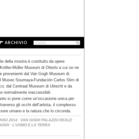
ARCHIVIO
ale della mostra è costituito da opere
 Kröller-Müller Museum di Otterlo a cui se ne
re provenienti dal Van Gogh Museum di
l Museo Soumaya-Fundación Carlos Slim di
ico, dal Centraal Museum di Utrecht e da
ate normalmente inaccessibili.
anto si pone come un’occasione unica per
traverso gli occhi dell’artista, il complesso
essere umano e la natura che lo circonda.
·
·
ANO 2014
VAN GOGH PALAZZO REALE
·
GOGH
L'UOMO E LA TERRA