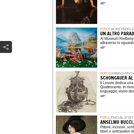
FOTO
| AL RIETBERG 
UN ALTRO PARAD
Al Museum Rietberg u
attraverso lo sguardo
FOTO
| A PARIGI FINO
SCHONGAUER AL 
Il Louvre dedica una 
Quattrocento. In most
linguaggio visivo des
FOTO
| FINO AL 27 S
ANSELMO BUCCI,
Pittore, incisore, scr
liberi e anticipatori 