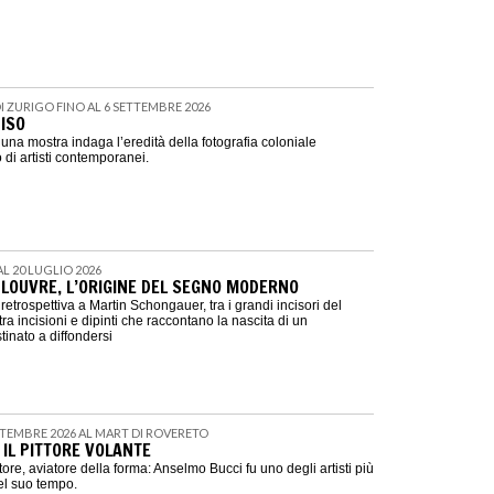
DI ZURIGO FINO AL 6 SETTEMBRE 2026
ISO
na mostra indaga l’eredità della fotografia coloniale
 di artisti contemporanei.
 AL 20 LUGLIO 2026
LOUVRE, L’ORIGINE DEL SEGNO MODERNO
retrospettiva a Martin Schongauer, tra i grandi incisori del
ra incisioni e dipinti che raccontano la nascita di un
tinato a diffondersi
ETTEMBRE 2026 AL MART DI ROVERETO
 IL PITTORE VOLANTE
ittore, aviatore della forma: Anselmo Bucci fu uno degli artisti più
del suo tempo.