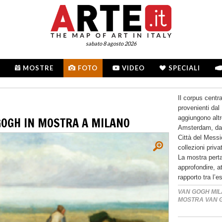
sabato 8 agosto 2026
MOSTRE
FOTO
VIDEO
SPECIALI
Il corpus centr
provenienti dal
aggiungono alt
 GOGH IN MOSTRA A MILANO
Amsterdam, da
Città del Mess
collezioni priv
La mostra pert
approfondire, at
rapporto tra l’
VAN GOGH MIL
MOSTRA VAN 