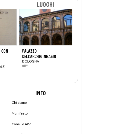
LUOGHI
” CON
PALAZZO
DELL'ARCHIGINNASIO
BOLOGNA
ALE
E
I
NFO
Chi siamo
Manifesto
Canali e APP