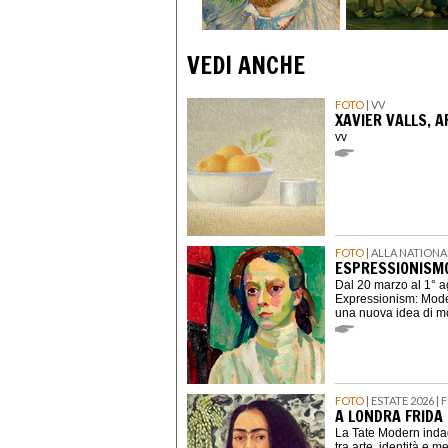
VEDI ANCHE
FOTO
| VV
XAVIER VALLS, 
vv
FOTO
| ALLA NATION
ESPRESSIONISMO
Dal 20 marzo al 1° 
Expressionism: Moder
una nuova idea di mo
FOTO
| ESTATE 2026 
A LONDRA FRIDA 
La Tate Modern indag
tra arte, identità e 