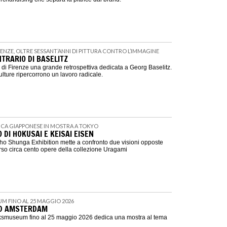
IRENZE, OLTRE SESSANT’ANNI DI PITTURA CONTRO L’IMMAGINE
TRARIO DI BASELITZ
i Firenze una grande retrospettiva dedicata a Georg Baselitz.
culture ripercorrono un lavoro radicale.
TICA GIAPPONESE IN MOSTRA A TOKYO
O DI HOKUSAI E KEISAI EISEN
o Shunga Exhibition mette a confronto due visioni opposte
erso circa cento opere della collezione Uragami
UM FINO AL 25 MAGGIO 2026
D AMSTERDAM
jksmuseum fino al 25 maggio 2026 dedica una mostra al tema