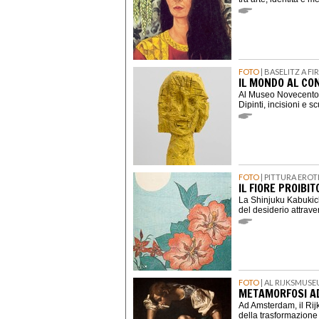
FOTO
| BASELITZ A F
IL MONDO AL CON
Al Museo Novecento d
Dipinti, incisioni e s
FOTO
| PITTURA ERO
IL FIORE PROIBIT
La Shinjuku Kabukich
del desiderio attrav
FOTO
| AL RIJKSMUSE
METAMORFOSI A
Ad Amsterdam, il Ri
della trasformazione