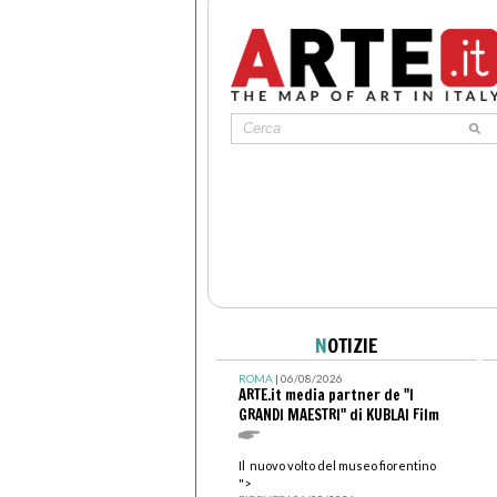
N
OTIZIE
ROMA
| 06/08/2026
ARTE.it media partner de "I
GRANDI MAESTRI" di KUBLAI Film
Il nuovo volto del museo fiorentino
">