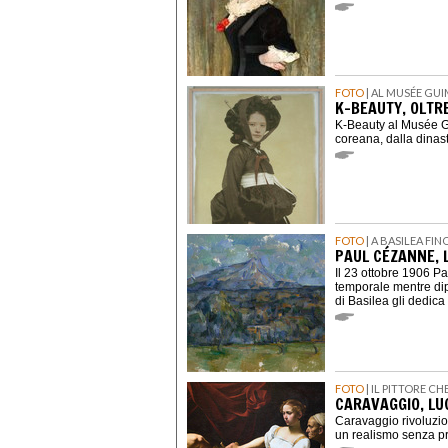
FOTO
| AL MUSÉE GUI
K-BEAUTY, OLTRE
K-Beauty al Musée Gu
coreana, dalla dinas
FOTO
| A BASILEA FI
PAUL CÉZANNE, 
Il 23 ottobre 1906 
temporale mentre dip
di Basilea gli dedic
FOTO
| IL PITTORE C
CARAVAGGIO, LU
Caravaggio rivoluzio
un realismo senza p