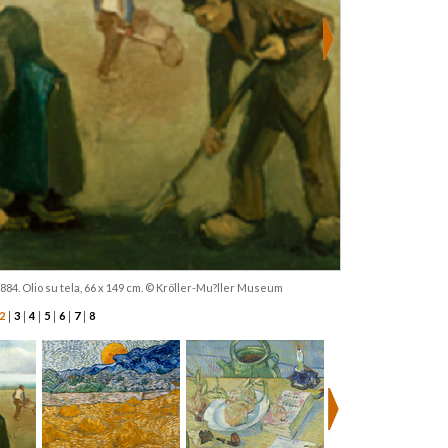
884. Olio su tela, 66 x 149 cm. © Kröller-Mu?ller Museum
|
|
|
|
|
|
2
3
4
5
6
7
8