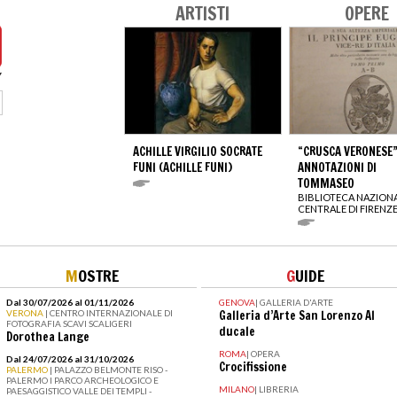
ARTISTI
OPERE
ACHILLE VIRGILIO SOCRATE
“CRUSCA VERONESE
FUNI (ACHILLE FUNI)
ANNOTAZIONI DI
TOMMASEO
BIBLIOTECA NAZION
CENTRALE DI FIRENZ
M
OSTRE
G
UIDE
Dal 30/07/2026 al 01/11/2026
GENOVA
|
GALLERIA D'ARTE
VERONA
| CENTRO INTERNAZIONALE DI
Galleria d’Arte San Lorenzo Al
FOTOGRAFIA SCAVI SCALIGERI
ducale
Dorothea Lange
ROMA
|
OPERA
Dal 24/07/2026 al 31/10/2026
Crocifissione
PALERMO
| PALAZZO BELMONTE RISO -
PALERMO I PARCO ARCHEOLOGICO E
MILANO
|
LIBRERIA
PAESAGGISTICO VALLE DEI TEMPLI -