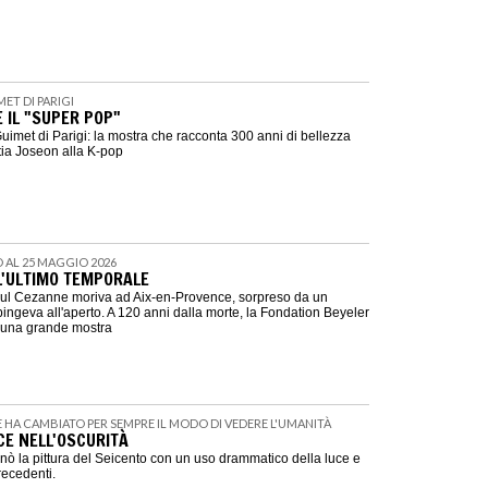
MET DI PARIGI
 IL "SUPER POP"
imet di Parigi: la mostra che racconta 300 anni di bellezza
tia Joseon alla K-pop
NO AL 25 MAGGIO 2026
L'ULTIMO TEMPORALE
Paul Cezanne moriva ad Aix-en-Provence, sorpreso da un
ingeva all'aperto. A 120 anni dalla morte, la Fondation Beyeler
a una grande mostra
HE HA CAMBIATO PER SEMPRE IL MODO DI VEDERE L'UMANITÀ
CE NELL'OSCURITÀ
nò la pittura del Seicento con un uso drammatico della luce e
recedenti.