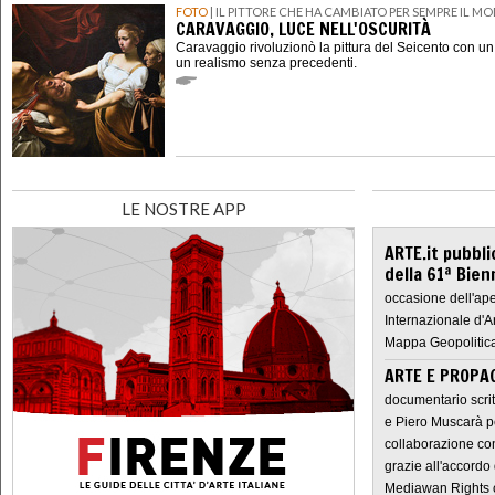
FOTO
| IL PITTORE CHE HA CAMBIATO PER SEMPRE IL M
CARAVAGGIO, LUCE NELL'OSCURITÀ
Caravaggio rivoluzionò la pittura del Seicento con u
un realismo senza precedenti.
LE NOSTRE APP
ARTE.it pubbli
della 61ª Bien
occasione dell'ape
Internazionale d'A
Mappa Geopolitica
ARTE E PROPAG
documentario scrit
e Piero Muscarà pe
collaborazione con
grazie all'accordo 
Mediawan Rights c