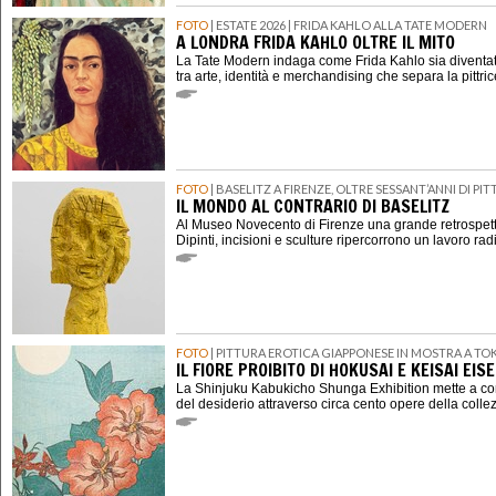
FOTO
| ESTATE 2026 | FRIDA KAHLO ALLA TATE MODERN
A LONDRA FRIDA KAHLO OLTRE IL MITO
La Tate Modern indaga come Frida Kahlo sia diventat
tra arte, identità e merchandising che separa la pittri
FOTO
| BASELITZ A FIRENZE, OLTRE SESSANT’ANNI DI P
IL MONDO AL CONTRARIO DI BASELITZ
Al Museo Novecento di Firenze una grande retrospett
Dipinti, incisioni e sculture ripercorrono un lavoro rad
FOTO
| PITTURA EROTICA GIAPPONESE IN MOSTRA A TO
IL FIORE PROIBITO DI HOKUSAI E KEISAI EIS
La Shinjuku Kabukicho Shunga Exhibition mette a con
del desiderio attraverso circa cento opere della coll