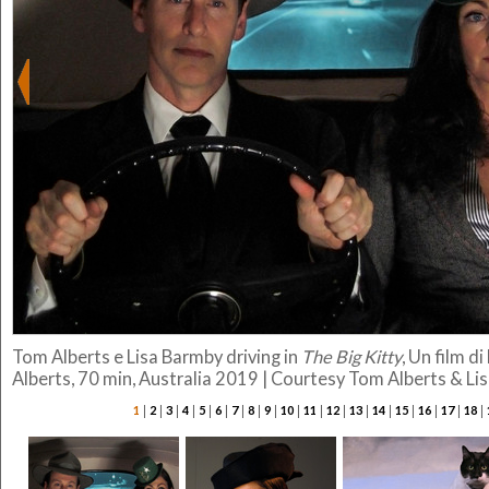
Tom Alberts e Lisa Barmby driving in
The Big Kitty
, Un film d
Alberts, 70 min, Australia 2019 | Courtesy Tom Alberts & L
|
|
|
|
|
|
|
|
|
|
|
|
|
|
|
|
|
|
1
2
3
4
5
6
7
8
9
10
11
12
13
14
15
16
17
18