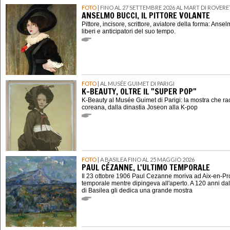
FOTO
| FINO AL 27 SETTEMBRE 2026 AL MART DI ROVER
ANSELMO BUCCI, IL PITTORE VOLANTE
Pittore, incisore, scrittore, aviatore della forma: Ansel
liberi e anticipatori del suo tempo.
FOTO
| AL MUSÉE GUIMET DI PARIGI
K-BEAUTY, OLTRE IL "SUPER POP"
K-Beauty al Musée Guimet di Parigi: la mostra che ra
coreana, dalla dinastia Joseon alla K-pop
FOTO
| A BASILEA FINO AL 25 MAGGIO 2026
PAUL CÉZANNE, L'ULTIMO TEMPORALE
Il 23 ottobre 1906 Paul Cezanne moriva ad Aix-en-P
temporale mentre dipingeva all'aperto. A 120 anni dal
di Basilea gli dedica una grande mostra