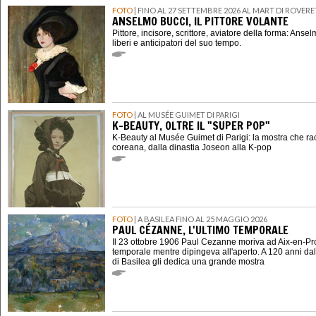
FOTO
| FINO AL 27 SETTEMBRE 2026 AL MART DI ROVER
ANSELMO BUCCI, IL PITTORE VOLANTE
Pittore, incisore, scrittore, aviatore della forma: Ansel
liberi e anticipatori del suo tempo.
FOTO
| AL MUSÉE GUIMET DI PARIGI
K-BEAUTY, OLTRE IL "SUPER POP"
K-Beauty al Musée Guimet di Parigi: la mostra che ra
coreana, dalla dinastia Joseon alla K-pop
FOTO
| A BASILEA FINO AL 25 MAGGIO 2026
PAUL CÉZANNE, L'ULTIMO TEMPORALE
Il 23 ottobre 1906 Paul Cezanne moriva ad Aix-en-P
temporale mentre dipingeva all'aperto. A 120 anni dal
di Basilea gli dedica una grande mostra