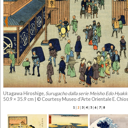
Utagawa Hiroshige,
Surugacho dalla serie Meisho Edo Hyakk
50.9 × 35.9 cm | © Courtesy Museo d’Arte Orientale E. Chi
|
|
|
|
|
|
|
1
2
3
4
5
6
7
8