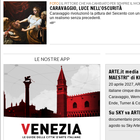
FOTO
| IL PITTORE CHE HA CAMBIATO PER SEMPRE IL M
CARAVAGGIO, LUCE NELL'OSCURITÀ
Caravaggio rivoluzionò la pittura del Seicento con u
un realismo senza precedenti.
LE NOSTRE APP
ARTE.it media
MAESTRI" di K
20 aprile 2027, A
italiane cinque do
Caravaggio, Werne
Ende, Turner & Co
Su SKY va AR
documentario prod
agosto su Sky Arte