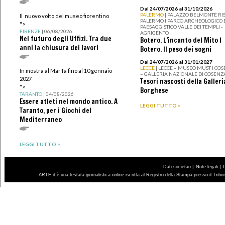
Dal 24/07/2026 al 31/10/2026
PALERMO
| PALAZZO BELMONTE RIS
Il nuovo volto del museo fiorentino
PALERMO I PARCO ARCHEOLOGICO 
">
PAESAGGISTICO VALLE DEI TEMPLI -
FIRENZE
| 06/08/2026
AGRIGENTO
Nel futuro degli Uffizi. Tra due
Botero. L’incanto del Mito I
anni la chiusura dei lavori
Botero. Il peso dei sogni
Dal 24/07/2026 al 31/01/2027
LECCE
| LECCE – MUSEO MUST I CO
In mostra al MarTa fino al 10 gennaio
– GALLERIA NAZIONALE DI COSENZ
2027
Tesori nascosti della Galleri
">
Borghese
TARANTO
| 04/08/2026
Essere atleti nel mondo antico. A
LEGGI TUTTO >
Taranto, per i Giochi del
Mediterraneo
LEGGI TUTTO >
|
|
Dati societari
Note legali
ARTE.it è una testata giornalistica online iscritta al Registro della Stampa presso il Trib