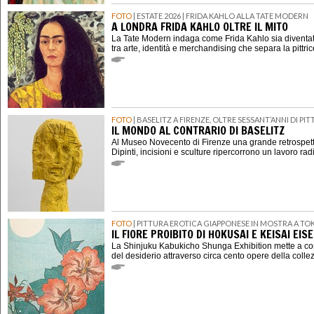
FOTO
| ESTATE 2026 | FRIDA KAHLO ALLA TATE MODERN
A LONDRA FRIDA KAHLO OLTRE IL MITO
La Tate Modern indaga come Frida Kahlo sia diventat
tra arte, identità e merchandising che separa la pittri
FOTO
| BASELITZ A FIRENZE, OLTRE SESSANT’ANNI DI P
IL MONDO AL CONTRARIO DI BASELITZ
Al Museo Novecento di Firenze una grande retrospett
Dipinti, incisioni e sculture ripercorrono un lavoro rad
FOTO
| PITTURA EROTICA GIAPPONESE IN MOSTRA A TO
IL FIORE PROIBITO DI HOKUSAI E KEISAI EIS
La Shinjuku Kabukicho Shunga Exhibition mette a con
del desiderio attraverso circa cento opere della coll