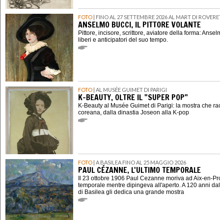
FOTO
| FINO AL 27 SETTEMBRE 2026 AL MART DI ROVER
ANSELMO BUCCI, IL PITTORE VOLANTE
Pittore, incisore, scrittore, aviatore della forma: Ansel
liberi e anticipatori del suo tempo.
FOTO
| AL MUSÉE GUIMET DI PARIGI
K-BEAUTY, OLTRE IL "SUPER POP"
K-Beauty al Musée Guimet di Parigi: la mostra che ra
coreana, dalla dinastia Joseon alla K-pop
FOTO
| A BASILEA FINO AL 25 MAGGIO 2026
PAUL CÉZANNE, L'ULTIMO TEMPORALE
Il 23 ottobre 1906 Paul Cezanne moriva ad Aix-en-P
temporale mentre dipingeva all'aperto. A 120 anni dal
di Basilea gli dedica una grande mostra