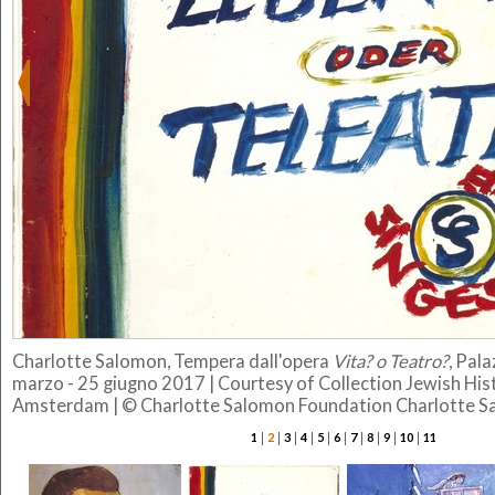
Charlotte Salomon, Tempera dall'opera
Vita? o Teatro?
, Pal
marzo - 25 giugno 2017 | Courtesy of Collection Jewish Hi
Amsterdam | © Charlotte Salomon Foundation Charlotte 
|
|
|
|
|
|
|
|
|
|
1
2
3
4
5
6
7
8
9
10
11