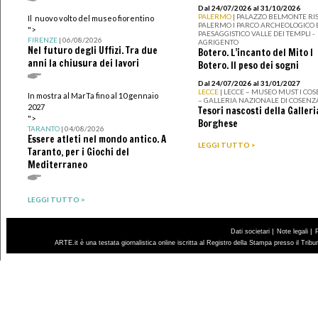
Dal 24/07/2026 al 31/10/2026
PALERMO
| PALAZZO BELMONTE RIS
Il nuovo volto del museo fiorentino
PALERMO I PARCO ARCHEOLOGICO 
">
PAESAGGISTICO VALLE DEI TEMPLI -
FIRENZE
| 06/08/2026
AGRIGENTO
Nel futuro degli Uffizi. Tra due
Botero. L’incanto del Mito I
anni la chiusura dei lavori
Botero. Il peso dei sogni
Dal 24/07/2026 al 31/01/2027
LECCE
| LECCE – MUSEO MUST I CO
In mostra al MarTa fino al 10 gennaio
– GALLERIA NAZIONALE DI COSENZ
2027
Tesori nascosti della Galleri
">
Borghese
TARANTO
| 04/08/2026
Essere atleti nel mondo antico. A
LEGGI TUTTO >
Taranto, per i Giochi del
Mediterraneo
LEGGI TUTTO >
|
|
Dati societari
Note legali
ARTE.it è una testata giornalistica online iscritta al Registro della Stampa presso il Trib