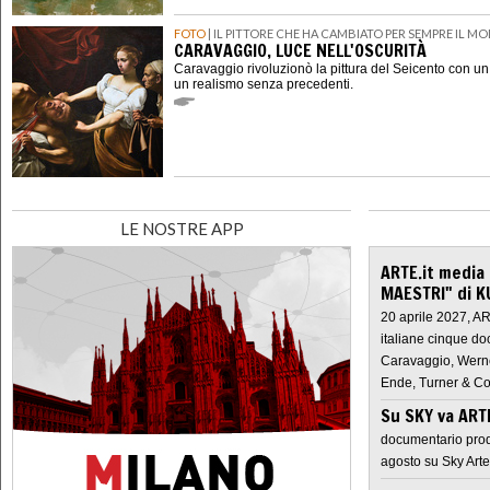
FOTO
| IL PITTORE CHE HA CAMBIATO PER SEMPRE IL M
CARAVAGGIO, LUCE NELL'OSCURITÀ
Caravaggio rivoluzionò la pittura del Seicento con u
un realismo senza precedenti.
LE NOSTRE APP
ARTE.it media
MAESTRI" di K
20 aprile 2027, A
italiane cinque do
Caravaggio, Werne
Ende, Turner & Co
Su SKY va AR
documentario prod
agosto su Sky Arte