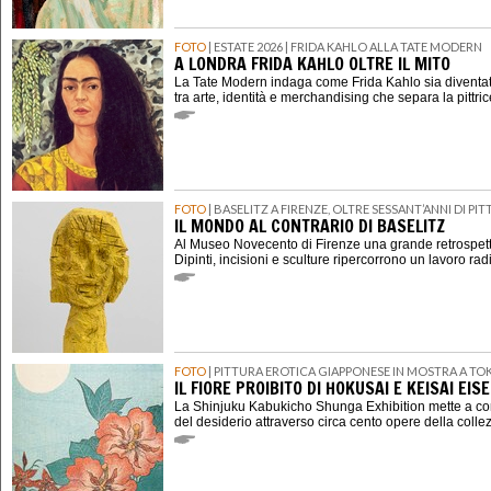
FOTO
| ESTATE 2026 | FRIDA KAHLO ALLA TATE MODERN
A LONDRA FRIDA KAHLO OLTRE IL MITO
La Tate Modern indaga come Frida Kahlo sia diventat
tra arte, identità e merchandising che separa la pittri
FOTO
| BASELITZ A FIRENZE, OLTRE SESSANT’ANNI DI P
IL MONDO AL CONTRARIO DI BASELITZ
Al Museo Novecento di Firenze una grande retrospett
Dipinti, incisioni e sculture ripercorrono un lavoro rad
FOTO
| PITTURA EROTICA GIAPPONESE IN MOSTRA A TO
IL FIORE PROIBITO DI HOKUSAI E KEISAI EIS
La Shinjuku Kabukicho Shunga Exhibition mette a con
del desiderio attraverso circa cento opere della coll