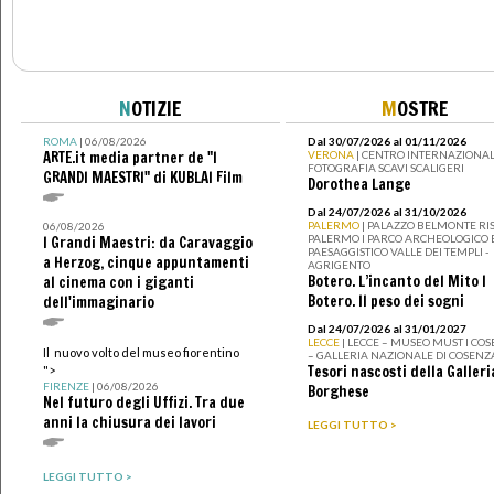
N
OTIZIE
M
OSTRE
ROMA
| 06/08/2026
Dal 30/07/2026 al 01/11/2026
ARTE.it media partner de "I
VERONA
| CENTRO INTERNAZIONAL
FOTOGRAFIA SCAVI SCALIGERI
GRANDI MAESTRI" di KUBLAI Film
Dorothea Lange
Dal 24/07/2026 al 31/10/2026
PALERMO
| PALAZZO BELMONTE RIS
06/08/2026
PALERMO I PARCO ARCHEOLOGICO 
I Grandi Maestri: da Caravaggio
PAESAGGISTICO VALLE DEI TEMPLI -
a Herzog, cinque appuntamenti
AGRIGENTO
Botero. L’incanto del Mito I
al cinema con i giganti
Botero. Il peso dei sogni
dell'immaginario
Dal 24/07/2026 al 31/01/2027
LECCE
| LECCE – MUSEO MUST I CO
Il nuovo volto del museo fiorentino
– GALLERIA NAZIONALE DI COSENZ
Tesori nascosti della Galleri
">
FIRENZE
| 06/08/2026
Borghese
Nel futuro degli Uffizi. Tra due
anni la chiusura dei lavori
LEGGI TUTTO >
LEGGI TUTTO >