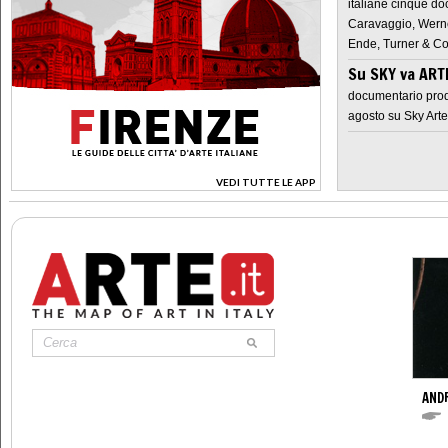
italiane cinque do
Caravaggio, Werne
Ende, Turner & Co
Su SKY va AR
documentario prod
agosto su Sky Arte
VEDI TUTTE LE APP
>
AND