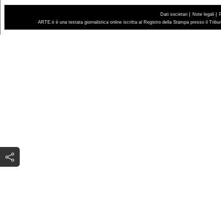
|
|
Dati societari
Note legali
ARTE.it è una testata giornalistica online iscritta al Registro della Stampa presso il Trib