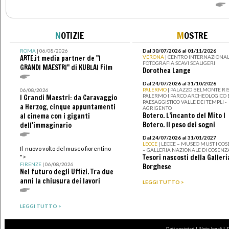
N
OTIZIE
M
OSTRE
ROMA
| 06/08/2026
Dal 30/07/2026 al 01/11/2026
ARTE.it media partner de "I
VERONA
| CENTRO INTERNAZIONAL
FOTOGRAFIA SCAVI SCALIGERI
GRANDI MAESTRI" di KUBLAI Film
Dorothea Lange
Dal 24/07/2026 al 31/10/2026
PALERMO
| PALAZZO BELMONTE RIS
06/08/2026
PALERMO I PARCO ARCHEOLOGICO 
I Grandi Maestri: da Caravaggio
PAESAGGISTICO VALLE DEI TEMPLI -
a Herzog, cinque appuntamenti
AGRIGENTO
Botero. L’incanto del Mito I
al cinema con i giganti
Botero. Il peso dei sogni
dell'immaginario
Dal 24/07/2026 al 31/01/2027
LECCE
| LECCE – MUSEO MUST I CO
Il nuovo volto del museo fiorentino
– GALLERIA NAZIONALE DI COSENZ
Tesori nascosti della Galleri
">
FIRENZE
| 06/08/2026
Borghese
Nel futuro degli Uffizi. Tra due
anni la chiusura dei lavori
LEGGI TUTTO >
LEGGI TUTTO >
|
|
Dati societari
Note legali