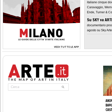
italiane cinque do
Caravaggio, Werne
Ende, Turner & Co
Su SKY va AR
documentario prod
agosto su Sky Arte
VEDI TUTTE LE APP
>
ANDR
BARG
CAS