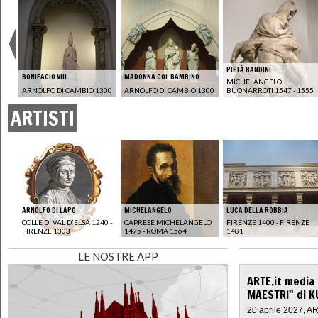
PIETÀ BANDINI
BONIFACIO VIII
MADONNA COL BAMBINO
MICHELANGELO
ARNOLFO DI CAMBIO 1300
ARNOLFO DI CAMBIO 1300
BUONARROTI 1547 - 1555
ARTISTI
ARNOLFO DI LAPO
MICHELANGELO
LUCA DELLA ROBBIA
COLLE DI VAL D'ELSA 1240 -
CAPRESE MICHELANGELO
FIRENZE 1400 - FIRENZE
FIRENZE 1303
1475 - ROMA 1564
1481
LE NOSTRE APP
ARTE.it media
MAESTRI" di K
20 aprile 2027, A