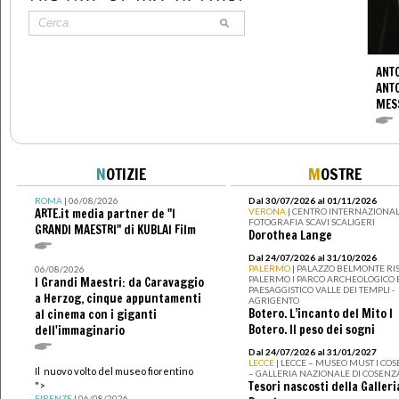
ANTO
ANT
MES
N
OTIZIE
M
OSTRE
ROMA
| 06/08/2026
Dal 30/07/2026 al 01/11/2026
ARTE.it media partner de "I
VERONA
| CENTRO INTERNAZIONAL
FOTOGRAFIA SCAVI SCALIGERI
GRANDI MAESTRI" di KUBLAI Film
Dorothea Lange
Dal 24/07/2026 al 31/10/2026
PALERMO
| PALAZZO BELMONTE RIS
06/08/2026
PALERMO I PARCO ARCHEOLOGICO 
I Grandi Maestri: da Caravaggio
PAESAGGISTICO VALLE DEI TEMPLI -
a Herzog, cinque appuntamenti
AGRIGENTO
Botero. L’incanto del Mito I
al cinema con i giganti
Botero. Il peso dei sogni
dell'immaginario
Dal 24/07/2026 al 31/01/2027
LECCE
| LECCE – MUSEO MUST I CO
Il nuovo volto del museo fiorentino
– GALLERIA NAZIONALE DI COSENZ
Tesori nascosti della Galleri
">
FIRENZE
| 06/08/2026