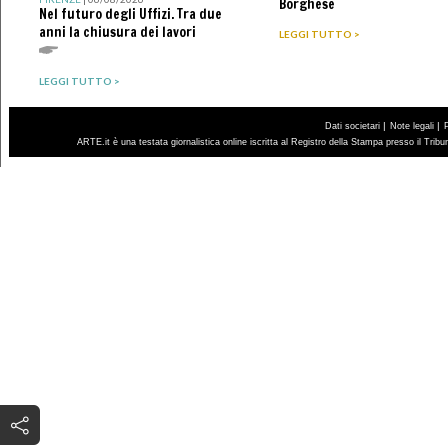
Borghese
Nel futuro degli Uffizi. Tra due
anni la chiusura dei lavori
LEGGI TUTTO >
LEGGI TUTTO >
|
|
Dati societari
Note legali
ARTE.it è una testata giornalistica online iscritta al Registro della Stampa presso il Trib