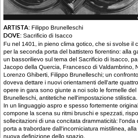
ARTISTA
:
Filippo Brunelleschi
DOVE
:
Sacrificio di Isacco
Fu nel 1401, in pieno clima gotico, che si svolse il
per la seconda porta del battistero fiorentino: alla 
un bassorilievo sul tema del Sacrificio di Isacco, p
Jacopo della Quercia, Francesco di Valdambrino, N
Lorenzo Ghiberti, Filippo Brunelleschi; un confron
doveva dettare i nuovi orientamenti dell'arte quattr
opere in gara sono giunte a noi solo le formelle del 
Brunelleschi, antitetiche nell'impostazione stilistica.
In un linguaggio aspro e spesso fortemente originale
compone la scena su ritmi bruschi e spezzati, ris
sollecitazioni di una concitata drammaticità: l'onda
porta a trabordare dall'incorniciatura mistilinea, alla
nuova definizione dello spazio.