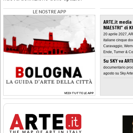
LE NOSTRE APP
ARTE.it media
MAESTRI" di K
20 aprile 2027, A
italiane cinque do
Caravaggio, Werne
Ende, Turner & Co
Su SKY va AR
documentario prod
agosto su Sky Arte
VEDI TUTTE LE APP
>