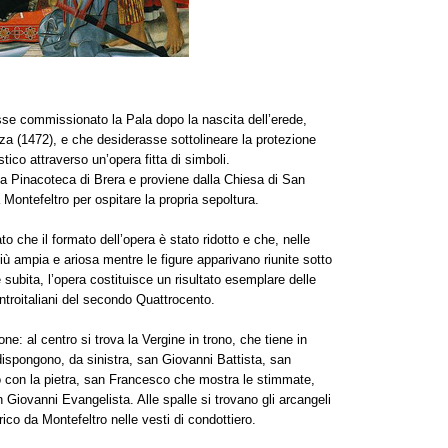
se commissionato la Pala dopo la nascita dell’erede,
rza (1472), e che desiderasse sottolineare la protezione
tico attraverso un’opera fitta di simboli.
la Pinacoteca di Brera e proviene dalla Chiesa di San
Montefeltro per ospitare la propria sepoltura.
o che il formato dell’opera è stato ridotto e che, nelle
a più ampia e ariosa mentre le figure apparivano riunite sotto
ubita, l’opera costituisce un risultato esemplare delle
entroitaliani del secondo Quattrocento.
ne: al centro si trova la Vergine in trono, che tiene in
dispongono, da sinistra, san Giovanni Battista, san
to con la pietra, san Francesco che mostra le stimmate,
n Giovanni Evangelista. Alle spalle si trovano gli arcangeli
ico da Montefeltro nelle vesti di condottiero.