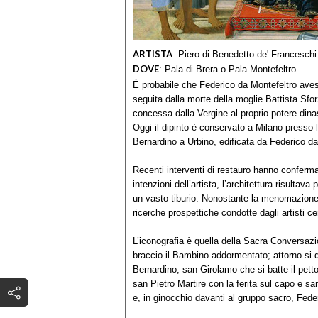
ARTISTA
:
Piero di Benedetto de' Franceschi
DOVE
:
Pala di Brera o Pala Montefeltro
È probabile che Federico da Montefeltro aves
seguita dalla morte della moglie Battista Sfo
concessa dalla Vergine al proprio potere dinas
Oggi il dipinto è conservato a Milano presso 
Bernardino a Urbino, edificata da Federico da 
Recenti interventi di restauro hanno confermat
intenzioni dell’artista, l’architettura risultav
un vasto tiburio. Nonostante la menomazione s
ricerche prospettiche condotte dagli artisti c
L’iconografia è quella della Sacra Conversazio
braccio il Bambino addormentato; attorno si 
Bernardino, san Girolamo che si batte il pet
san Pietro Martire con la ferita sul capo e sa
e, in ginocchio davanti al gruppo sacro, Feder