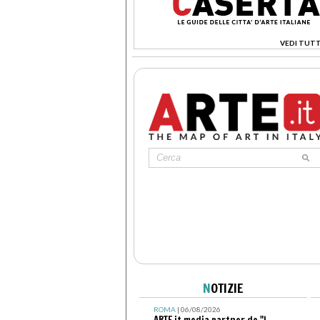
VEDI TUTT
>
N
OTIZIE
ROMA
| 06/08/2026
ARTE.it media partner de "I