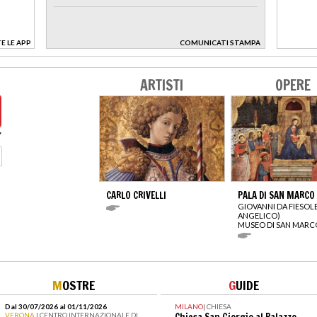
E LE APP
COMUNICATI STAMPA
>
ARTISTI
OPERE
CARLO CRIVELLI
PALA DI SAN MARCO
GIOVANNI DA FIESOL
ANGELICO)
MUSEO DI SAN MARC
M
OSTRE
G
UIDE
Dal 30/07/2026 al 01/11/2026
MILANO
|
CHIESA
VERONA
| CENTRO INTERNAZIONALE DI
Chiesa San Giorgio al Palazzo