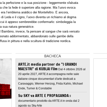
nta la perfezione e la sua posizione - leggermente sfalsata
ca che la fede è superiore alla ragione. Ma l’uovo evoca
o era l’emblema araldico dei Montefeltro. E ancora,
no di Leda e il cigno, l’uovo diventa un richiamo al dogma
 cui è appeso sembrerebbe confermarlo: simboleggia la
a sua natura generatrice.
del Bambino, invece, fa pensare al sangue che sarà versato
neonato addormentato, abbandonato sulle gambe della
ffusa in pittura e nella scultura di tradizione nordica.
BACHECA
ARTE.it media partner de "I GRANDI
MAESTRI" di KUBLAI Film
Dal 4 ottobre 2026 al
20 aprile 2027, ARTE.it accompagna nelle sale
italiane cinque documentari d'arte dedicati a
Caravaggio, Werner Herzog, Frida Kahlo, Michael
Ende, Turner & Constable
Su SKY va ARTE E PROPAGANDA
Il
documentario prodotto da ARTE.it in onda dal 2
agosto su Sky Arte