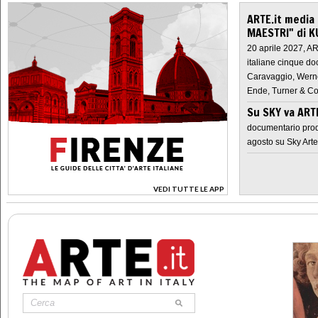
ARTE.it media
MAESTRI" di K
20 aprile 2027, A
italiane cinque do
Caravaggio, Werne
Ende, Turner & Co
Su SKY va AR
documentario prod
agosto su Sky Arte
VEDI TUTTE LE APP
>