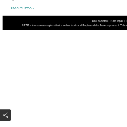
LEGGI TUTTO >
|
|
Dati societari
Note legali
ARTE.it è una testata giornalistica online iscritta al Registro della Stampa presso il Trib