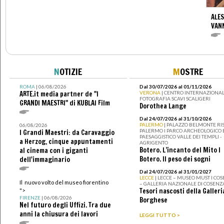
ALES
VANN
N
OTIZIE
M
OSTRE
ROMA
| 06/08/2026
Dal 30/07/2026 al 01/11/2026
ARTE.it media partner de "I
VERONA
| CENTRO INTERNAZIONAL
FOTOGRAFIA SCAVI SCALIGERI
GRANDI MAESTRI" di KUBLAI Film
Dorothea Lange
Dal 24/07/2026 al 31/10/2026
PALERMO
| PALAZZO BELMONTE RIS
06/08/2026
PALERMO I PARCO ARCHEOLOGICO 
I Grandi Maestri: da Caravaggio
PAESAGGISTICO VALLE DEI TEMPLI -
a Herzog, cinque appuntamenti
AGRIGENTO
Botero. L’incanto del Mito I
al cinema con i giganti
Botero. Il peso dei sogni
dell'immaginario
Dal 24/07/2026 al 31/01/2027
LECCE
| LECCE – MUSEO MUST I CO
Il nuovo volto del museo fiorentino
– GALLERIA NAZIONALE DI COSENZ
Tesori nascosti della Galleri
">
FIRENZE
| 06/08/2026
Borghese
Nel futuro degli Uffizi. Tra due
anni la chiusura dei lavori
LEGGI TUTTO >