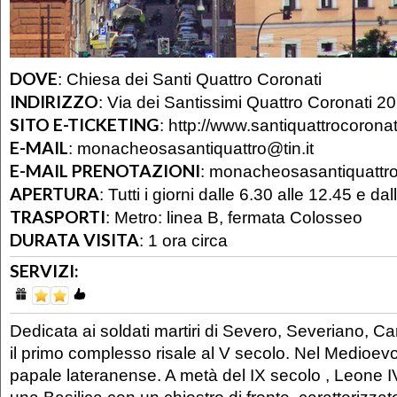
DOVE
:
Chiesa dei Santi Quattro Coronati
INDIRIZZO
:
Via dei Santissimi Quattro Coronati 20
SITO E-TICKETING
:
http://www.santiquattrocoronat
E-MAIL
:
monacheosasantiquattro@tin.it
E-MAIL PRENOTAZIONI
:
monacheosasantiquattro@
APERTURA
:
Tutti i giorni dalle 6.30 alle 12.45 e da
TRASPORTI
:
Metro: linea B, fermata Colosseo
DURATA VISITA
:
1 ora circa
SERVIZI:
Dedicata ai soldati martiri di Severo, Severiano, Car
il primo complesso risale al V secolo. Nel Medioevo
papale lateranense. A metà del IX secolo , Leone IV
una Basilica con un chiostro di fronte, caratterizza