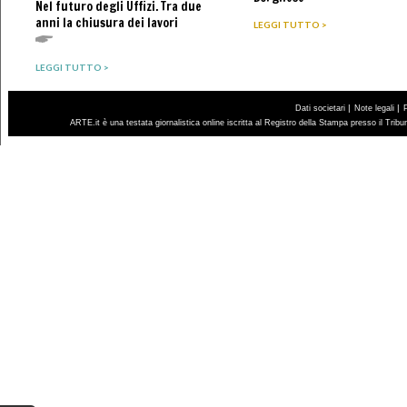
Nel futuro degli Uffizi. Tra due
anni la chiusura dei lavori
LEGGI TUTTO >
LEGGI TUTTO >
|
|
Dati societari
Note legali
ARTE.it è una testata giornalistica online iscritta al Registro della Stampa presso il Trib