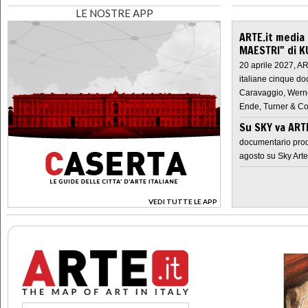
LE NOSTRE APP
ARTE.it media
MAESTRI" di K
20 aprile 2027, A
italiane cinque do
Caravaggio, Werne
Ende, Turner & Co
Su SKY va AR
documentario prod
agosto su Sky Arte
VEDI TUTTE LE APP
>