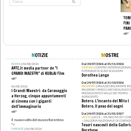
TOM
FINI
PANI
N
OTIZIE
M
OSTRE
ROMA
| 06/08/2026
Dal 30/07/2026 al 01/11/2026
ARTE.it media partner de "I
VERONA
| CENTRO INTERNAZIONAL
FOTOGRAFIA SCAVI SCALIGERI
GRANDI MAESTRI" di KUBLAI Film
Dorothea Lange
Dal 24/07/2026 al 31/10/2026
PALERMO
| PALAZZO BELMONTE RIS
06/08/2026
PALERMO I PARCO ARCHEOLOGICO 
I Grandi Maestri: da Caravaggio
PAESAGGISTICO VALLE DEI TEMPLI -
a Herzog, cinque appuntamenti
AGRIGENTO
Botero. L’incanto del Mito I
al cinema con i giganti
Botero. Il peso dei sogni
dell'immaginario
Dal 24/07/2026 al 31/01/2027
LECCE
| LECCE – MUSEO MUST I CO
Il nuovo volto del museo fiorentino
– GALLERIA NAZIONALE DI COSENZ
Tesori nascosti della Galleri
">
FIRENZE
| 06/08/2026
Borghese