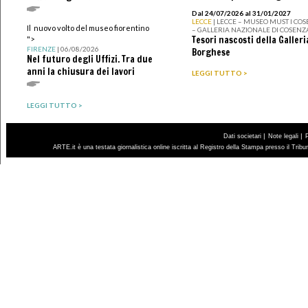
Dal 24/07/2026 al 31/01/2027
LECCE
| LECCE – MUSEO MUST I CO
Il nuovo volto del museo fiorentino
– GALLERIA NAZIONALE DI COSENZ
Tesori nascosti della Galleri
">
FIRENZE
| 06/08/2026
Borghese
Nel futuro degli Uffizi. Tra due
anni la chiusura dei lavori
LEGGI TUTTO >
LEGGI TUTTO >
|
|
Dati societari
Note legali
ARTE.it è una testata giornalistica online iscritta al Registro della Stampa presso il Trib