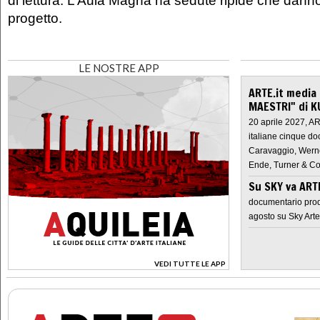
progetto.
LE NOSTRE APP
ARTE.it media
MAESTRI" di K
20 aprile 2027, A
italiane cinque do
Caravaggio, Werne
Ende, Turner & Co
Su SKY va AR
documentario prod
agosto su Sky Arte
VEDI TUTTE LE APP
>