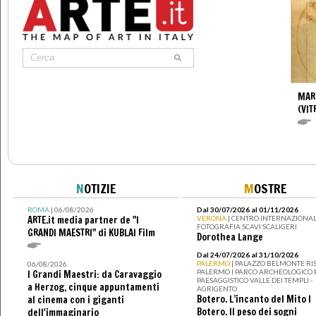
MAR
(VIT
N
OTIZIE
M
OSTRE
ROMA
| 06/08/2026
Dal 30/07/2026 al 01/11/2026
ARTE.it media partner de "I
VERONA
| CENTRO INTERNAZIONAL
FOTOGRAFIA SCAVI SCALIGERI
GRANDI MAESTRI" di KUBLAI Film
Dorothea Lange
Dal 24/07/2026 al 31/10/2026
PALERMO
| PALAZZO BELMONTE RIS
06/08/2026
PALERMO I PARCO ARCHEOLOGICO 
I Grandi Maestri: da Caravaggio
PAESAGGISTICO VALLE DEI TEMPLI -
a Herzog, cinque appuntamenti
AGRIGENTO
Botero. L’incanto del Mito I
al cinema con i giganti
Botero. Il peso dei sogni
dell'immaginario