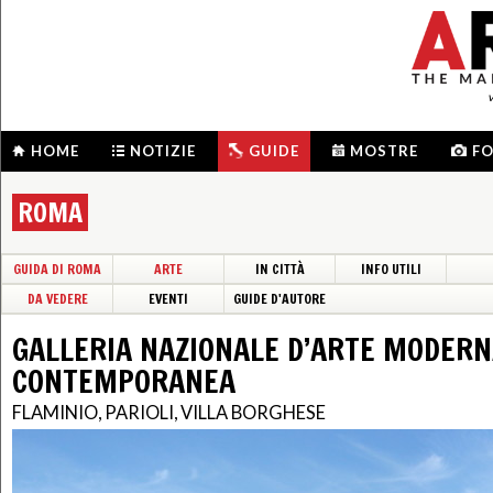
HOME
NOTIZIE
GUIDE
MOSTRE
F
ROMA
GUIDA DI ROMA
ARTE
IN CITTÀ
INFO UTILI
DA VEDERE
EVENTI
GUIDE D'AUTORE
GALLERIA NAZIONALE D’ARTE MODERN
CONTEMPORANEA
FLAMINIO, PARIOLI, VILLA BORGHESE