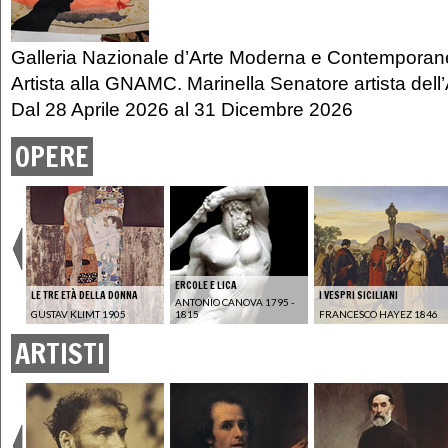
Galleria Nazionale d’Arte Moderna e Contempora
Artista alla GNAMC. Marinella Senatore artista del
Dal
28 Aprile 2026
al
31 Dicembre 2026
OPERE
ERCOLE E LICA
LE TRE ETÀ DELLA DONNA
I VESPRI SICILIANI
ANTONIO CANOVA 1795 -
20
GUSTAV KLIMT 1905
1815
FRANCESCO HAYEZ 1846
ARTISTI