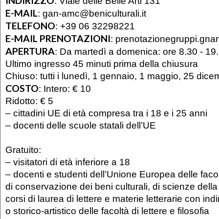
INDIRIZZO
:
Viale delle Belle Arti 131
E-MAIL
:
gan-amc@beniculturali.it
TELEFONO
:
+39 06 32298221
E-MAIL PRENOTAZIONI
:
prenotazionegruppi.gn
APERTURA
:
Da martedì a domenica: ore 8.30 - 19
Ultimo ingresso 45 minuti prima della chiusura
Chiuso: tutti i lunedì, 1 gennaio, 1 maggio, 25 dic
COSTO
:
Intero: € 10
Ridotto: € 5
– cittadini UE di età compresa tra i 18 e i 25 anni
– docenti delle scuole statali dell’UE
Gratuito:
– visitatori di età inferiore a 18
– docenti e studenti dell’Unione Europea delle facolt
di conservazione dei beni culturali, di scienze dell
corsi di laurea di lettere e materie letterarie con in
o storico-artistico delle facoltà di lettere e filosofia