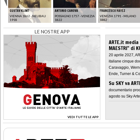
GUSTAV KLIMT
ANTONIO CANOVA
FRANCESCO HAYEZ
W
VIENNA 1862 - NEUBAU
POSSAGNO 1757 - VENEZIA
VENEZIA 1791 - MILANO
1918
1822
1882
LE NOSTRE APP
ARTE.it media
MAESTRI" di K
20 aprile 2027, A
italiane cinque do
Caravaggio, Werne
Ende, Turner & Co
Su SKY va AR
documentario prod
agosto su Sky Arte
VEDI TUTTE LE APP
>