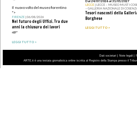
Dal 24/07/2026 al 31/01/2027
LECCE
| LECCE – MUSEO MUST I CO
Il nuovo volto del museo fiorentino
– GALLERIA NAZIONALE DI COSENZ
Tesori nascosti della Galleri
">
FIRENZE
| 06/08/2026
Borghese
Nel futuro degli Uffizi. Tra due
anni la chiusura dei lavori
LEGGI TUTTO >
LEGGI TUTTO >
|
|
Dati societari
Note legali
ARTE.it è una testata giornalistica online iscritta al Registro della Stampa presso il Trib