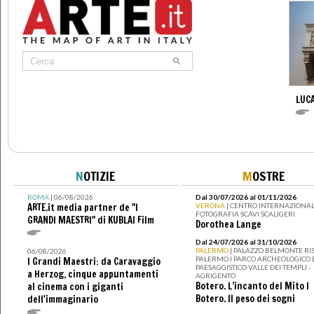
LUCA
N
OTIZIE
M
OSTRE
ROMA
| 06/08/2026
Dal 30/07/2026 al 01/11/2026
ARTE.it media partner de "I
VERONA
| CENTRO INTERNAZIONAL
FOTOGRAFIA SCAVI SCALIGERI
GRANDI MAESTRI" di KUBLAI Film
Dorothea Lange
Dal 24/07/2026 al 31/10/2026
PALERMO
| PALAZZO BELMONTE RIS
06/08/2026
PALERMO I PARCO ARCHEOLOGICO 
I Grandi Maestri: da Caravaggio
PAESAGGISTICO VALLE DEI TEMPLI -
a Herzog, cinque appuntamenti
AGRIGENTO
Botero. L’incanto del Mito I
al cinema con i giganti
Botero. Il peso dei sogni
dell'immaginario