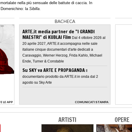
mortalate nella più sensuale delle battute di caccia. In
di Domenichino: la
Sibilla
.
BACHECA
ARTE.it media partner de "I GRANDI
MAESTRI" di KUBLAI Film
Dal 4 ottobre 2026 al
20 aprile 2027, ARTE.it accompagna nelle sale
italiane cinque documentari d'arte dedicati a
Caravaggio, Werner Herzog, Frida Kahlo, Michael
Ende, Turner & Constable
Su SKY va ARTE E PROPAGANDA
Il
documentario prodotto da ARTE.it in onda dal 2
agosto su Sky Arte
E LE APP
COMUNICATI STAMPA
>
ARTISTI
OPERE