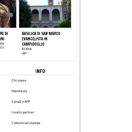
E DI
BASILICA DI SAN MARCO
INI
EVANGELISTA IN
INI
CAMPIDOGLIO
TRO
ROMA
I
NFO
Chi siamo
Manifesto
Canali e APP
I nostri partner
Comunicati stampa