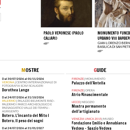
PAOLO VERONESE (PAOLO
MONUMENTO FUNEBR
CALIARI)
URBANO VIII BARBER
GIAN LORENZO BERN
BASILICA DI SAN PIE
M
OSTRE
G
UIDE
Dal 30/07/2026 al 01/11/2026
FIRENZE
|
MONUMENTO
VERONA
| CENTRO INTERNAZIONALE DI
Palazzo dell’Antella
FOTOGRAFIA SCAVI SCALIGERI
Dorothea Lange
FIRENZE
|
OPERA
Atrio Rinascimentale
Dal 24/07/2026 al 31/10/2026
PALERMO
| PALAZZO BELMONTE RISO -
LECCE
|
NEGOZIO
PALERMO I PARCO ARCHEOLOGICO E
Mostra permanente
PAESAGGISTICO VALLE DEI TEMPLI -
dell’artigianato
AGRIGENTO
Botero. L’incanto del Mito I
VENEZIA UNICA 2015
|
MUSEO
Botero. Il peso dei sogni
Fondazione Emilio e Annabianca
Vedova – Spazio Vedova
Dal 24/07/2026 al 31/01/2027