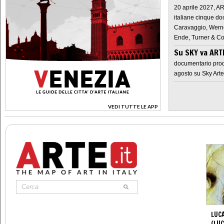
20 aprile 2027, A
italiane cinque do
Caravaggio, Werne
Ende, Turner & Co
Su SKY va AR
documentario prod
agosto su Sky Arte
VEDI TUTTE LE APP
>
LUCA
(LUC