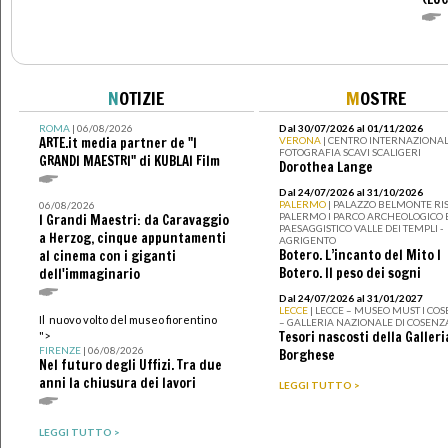
N
OTIZIE
M
OSTRE
ROMA
| 06/08/2026
Dal 30/07/2026 al 01/11/2026
ARTE.it media partner de "I
VERONA
| CENTRO INTERNAZIONAL
FOTOGRAFIA SCAVI SCALIGERI
GRANDI MAESTRI" di KUBLAI Film
Dorothea Lange
Dal 24/07/2026 al 31/10/2026
PALERMO
| PALAZZO BELMONTE RIS
06/08/2026
PALERMO I PARCO ARCHEOLOGICO 
I Grandi Maestri: da Caravaggio
PAESAGGISTICO VALLE DEI TEMPLI -
a Herzog, cinque appuntamenti
AGRIGENTO
Botero. L’incanto del Mito I
al cinema con i giganti
Botero. Il peso dei sogni
dell'immaginario
Dal 24/07/2026 al 31/01/2027
LECCE
| LECCE – MUSEO MUST I CO
Il nuovo volto del museo fiorentino
– GALLERIA NAZIONALE DI COSENZ
Tesori nascosti della Galleri
">
FIRENZE
| 06/08/2026
Borghese
Nel futuro degli Uffizi. Tra due
anni la chiusura dei lavori
LEGGI TUTTO >
LEGGI TUTTO >