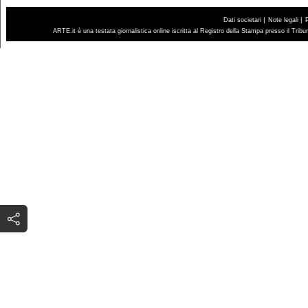
|
|
Dati societari
Note legali
ARTE.it è una testata giornalistica online iscritta al Registro della Stampa presso il Trib