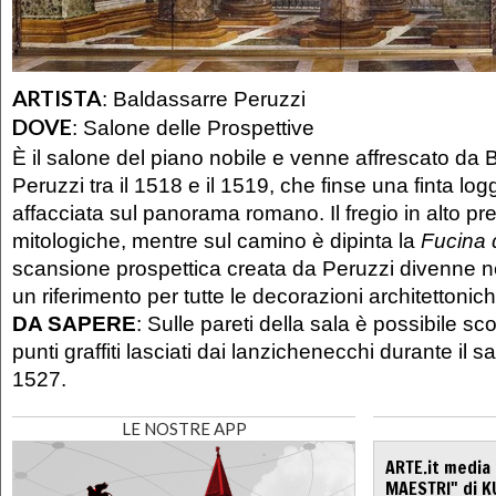
ARTISTA
:
Baldassarre Peruzzi
DOVE
:
Salone delle Prospettive
È il salone del piano nobile e venne affrescato da 
Peruzzi tra il 1518 e il 1519, che finse una finta lo
affacciata sul panorama romano. Il fregio in alto p
mitologiche, mentre sul camino è dipinta la
Fucina
scansione prospettica creata da Peruzzi divenne ne
un riferimento per tutte le decorazioni architettonic
DA SAPERE
: Sulle pareti della sala è possibile sc
punti graffiti lasciati dai lanzichenecchi durante il
1527.
LE NOSTRE APP
ARTE.it media
MAESTRI" di K