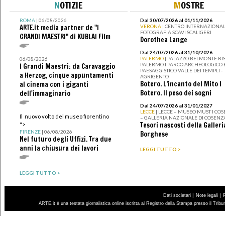
N
OTIZIE
M
OSTRE
ROMA
| 06/08/2026
Dal 30/07/2026 al 01/11/2026
ARTE.it media partner de "I
VERONA
| CENTRO INTERNAZIONAL
FOTOGRAFIA SCAVI SCALIGERI
GRANDI MAESTRI" di KUBLAI Film
Dorothea Lange
Dal 24/07/2026 al 31/10/2026
PALERMO
| PALAZZO BELMONTE RIS
06/08/2026
PALERMO I PARCO ARCHEOLOGICO 
I Grandi Maestri: da Caravaggio
PAESAGGISTICO VALLE DEI TEMPLI -
a Herzog, cinque appuntamenti
AGRIGENTO
Botero. L’incanto del Mito I
al cinema con i giganti
Botero. Il peso dei sogni
dell'immaginario
Dal 24/07/2026 al 31/01/2027
LECCE
| LECCE – MUSEO MUST I CO
Il nuovo volto del museo fiorentino
– GALLERIA NAZIONALE DI COSENZ
Tesori nascosti della Galleri
">
FIRENZE
| 06/08/2026
Borghese
Nel futuro degli Uffizi. Tra due
anni la chiusura dei lavori
LEGGI TUTTO >
LEGGI TUTTO >
|
|
Dati societari
Note legali
ARTE.it è una testata giornalistica online iscritta al Registro della Stampa presso il Trib