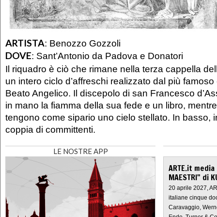
ARTISTA
:
Benozzo Gozzoli
DOVE
:
Sant’Antonio da Padova e Donatori
Il riquadro è ciò che rimane nella terza cappella del
un intero ciclo d’affreschi realizzato dal più famoso d
Beato Angelico. Il discepolo di san Francesco d’Ass
in mano la fiamma della sua fede e un libro, mentr
tengono come sipario uno cielo stellato. In basso, i
coppia di committenti.
LE NOSTRE APP
ARTE.it media
MAESTRI" di K
20 aprile 2027, A
italiane cinque do
Caravaggio, Werne
Ende, Turner & Co