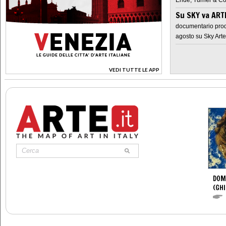
Su SKY va AR
documentario prod
agosto su Sky Arte
VEDI TUTTE LE APP
>
DOM
(GHI