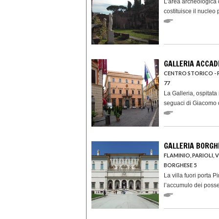
L’area archeologica
costituisce il nucleo p
GALLERIA ACCAD
CENTRO STORICO - 
77
La Galleria, ospitat
seguaci di Giacomo de
GALLERIA BORGH
FLAMINIO, PARIOLI,
BORGHESE 5
La villa fuori porta 
l’accumulo dei posse