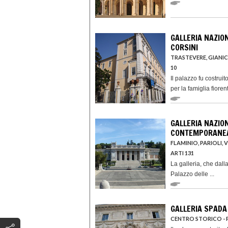
GALLERIA NAZIO
CORSINI
TRASTEVERE, GIANI
10
Il palazzo fu costrui
per la famiglia fiorent
GALLERIA NAZIO
CONTEMPORANE
FLAMINIO, PARIOLI, 
ARTI 131
La galleria, che dalla
Palazzo delle ...
GALLERIA SPADA
CENTRO STORICO - 