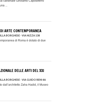
 dal cardinale Girolamo Capodiferro
na ...
 DI ARTE CONTEMPORANEA
VILLA BORGHESE - VIA NIZZA 138
temporanea di Roma è dotato di due
IONALE DELLE ARTI DEL XXI
VILLA BORGHESE - VIA GUIDO RENI 4A
to dall’architetto Zaha Hadid, il Museo