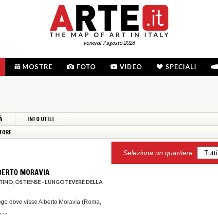
venerdì 7 agosto 2026
MOSTRE
FOTO
VIDEO
SPECIALI
À
INFO UTILI
TORE
Seleziona un quartiere
BERTO MORAVIA
TINO, OSTIENSE - LUNGOTEVERE DELLA
ogo dove visse Alberto Moravia (Roma,
 ...