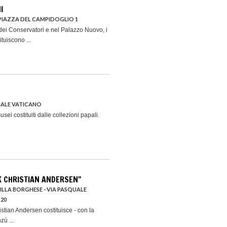
I
PIAZZA DEL CAMPIDOGLIO 1
 dei Conservatori e nel Palazzo Nuovo, i
tuiscono ...
VIALE VATICANO
sei costituiti dalle collezioni papali.
 CHRISTIAN ANDERSEN"
VILLA BORGHESE - VIA PASQUALE
 20
stian Andersen costituisce - con la
ù ...