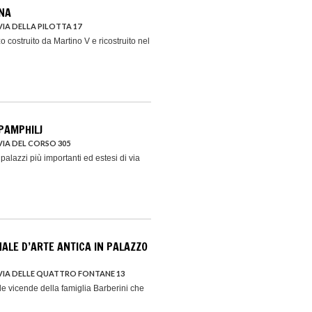
NA
IA DELLA PILOTTA 17
o costruito da Martino V e ricostruito nel
 PAMPHILJ
VIA DEL CORSO 305
 palazzi più importanti ed estesi di via
NALE D’ARTE ANTICA IN PALAZZO
VIA DELLE QUATTRO FONTANE 13
lle vicende della famiglia Barberini che