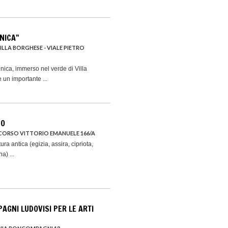
NICA"
VILLA BORGHESE - VIALE PIETRO
nica, immerso nel verde di Villa
 un importante ...
CO
CORSO VITTORIO EMANUELE 166/A
ura antica (egizia, assira, cipriota,
a) ...
GNI LUDOVISI PER LE ARTI