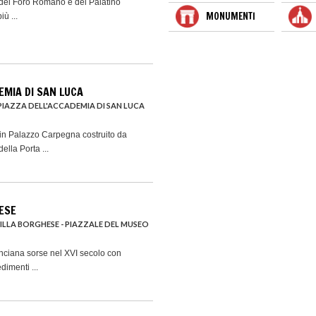
 del Foro Romano e del Palatino
MONUMENTI
iù ...
EMIA DI SAN LUCA
PIAZZA DELL'ACCADEMIA DI SAN LUCA
a in Palazzo Carpegna costruito da
lla Porta ...
ESE
 VILLA BORGHESE - PIAZZALE DEL MUSEO
Pinciana sorse nel XVI secolo con
dimenti ...