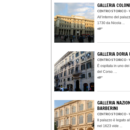
GALLERIA COLON
CENTRO STORICO - V
All’interno del palazz
1730 da Nicola ...
GALLERIA DORIA
CENTRO STORICO - 
È ospitata in uno dei
del Corso. ...
GALLERIA NAZIO
BARBERINI
CENTRO STORICO - 
Il palazzo è legato a
nel 1623 vide ...