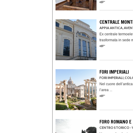
CENTRALE MONT
APPIA ANTICA, AVENT
Ex centrale termoelet
trasformata in sede m
FORI IMPERIALI
FORI IMPERIALI, COL
Nel cuore dell’antica
l’area ...
FORO ROMANO E 
CENTRO STORICO - V