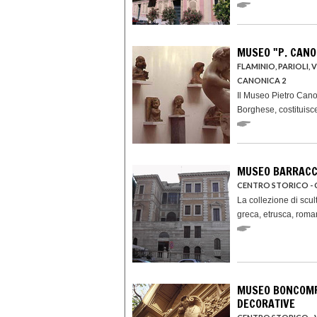
MUSEO "P. CANO
FLAMINIO, PARIOLI, 
CANONICA 2
Il Museo Pietro Cano
Borghese, costituisce
MUSEO BARRAC
CENTRO STORICO - 
La collezione di scult
greca, etrusca, roman
MUSEO BONCOMPA
DECORATIVE