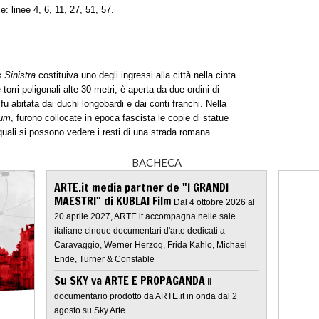
 linee 4, 6, 11, 27, 51, 57.
s Sinistra
costituiva uno degli ingressi alla città nella cinta
orri poligonali alte 30 metri, è aperta da due ordini di
fu abitata dai duchi longobardi e dai conti franchi. Nella
rum
, furono collocate in epoca fascista le copie di statue
 quali si possono vedere i resti di una strada romana.
BACHECA
ARTE.it media partner de "I GRANDI
MAESTRI" di KUBLAI Film
Dal 4 ottobre 2026 al
20 aprile 2027, ARTE.it accompagna nelle sale
italiane cinque documentari d'arte dedicati a
Caravaggio, Werner Herzog, Frida Kahlo, Michael
Ende, Turner & Constable
Su SKY va ARTE E PROPAGANDA
Il
documentario prodotto da ARTE.it in onda dal 2
agosto su Sky Arte