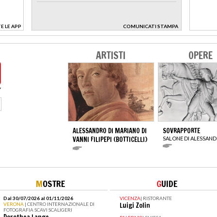
E LE APP
COMUNICATI STAMPA
>
ARTISTI
OPERE
ALESSANDRO DI MARIANO DI
SOVRAPPORTE
VANNI FILIPEPI (BOTTICELLI)
SALONE DI ALESSAN
M
OSTRE
G
UIDE
Dal 30/07/2026 al 01/11/2026
VICENZA
|
RISTORANTE
VERONA
| CENTRO INTERNAZIONALE DI
Luigi Zolin
FOTOGRAFIA SCAVI SCALIGERI
Dorothea Lange