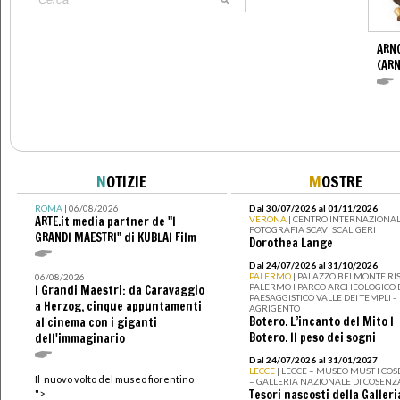
ARN
(ARN
N
OTIZIE
M
OSTRE
ROMA
| 06/08/2026
Dal 30/07/2026 al 01/11/2026
ARTE.it media partner de "I
VERONA
| CENTRO INTERNAZIONAL
FOTOGRAFIA SCAVI SCALIGERI
GRANDI MAESTRI" di KUBLAI Film
Dorothea Lange
Dal 24/07/2026 al 31/10/2026
PALERMO
| PALAZZO BELMONTE RIS
06/08/2026
PALERMO I PARCO ARCHEOLOGICO 
I Grandi Maestri: da Caravaggio
PAESAGGISTICO VALLE DEI TEMPLI -
a Herzog, cinque appuntamenti
AGRIGENTO
Botero. L’incanto del Mito I
al cinema con i giganti
Botero. Il peso dei sogni
dell'immaginario
Dal 24/07/2026 al 31/01/2027
LECCE
| LECCE – MUSEO MUST I CO
Il nuovo volto del museo fiorentino
– GALLERIA NAZIONALE DI COSENZ
Tesori nascosti della Galleri
">