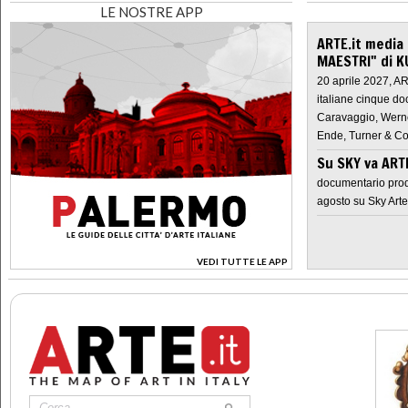
LE NOSTRE APP
ARTE.it media
MAESTRI" di K
20 aprile 2027, A
italiane cinque do
Caravaggio, Werne
Ende, Turner & Co
Su SKY va AR
documentario prod
agosto su Sky Arte
VEDI TUTTE LE APP
>