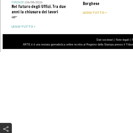
FIRENZE
| 06/08/2026
Borghese
Nel futuro degli Uffizi. Tra due
anni la chiusura dei lavori
LEGGI TUTTO >
LEGGI TUTTO >
|
|
Dati societari
Note legali
ARTE.it è una testata giornalistica online iscritta al Registro della Stampa presso il Trib