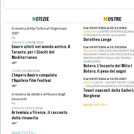
N
OTIZIE
M
OSTRE
Dal 30/07/2026 al 01/11/2026
In mostra al MarTa fino al 10 gennaio
VERONA
| CENTRO INTERNAZIONAL
2027
FOTOGRAFIA SCAVI SCALIGERI
">
Dorothea Lange
TARANTO
| 04/08/2026
Essere atleti nel mondo antico. A
Dal 24/07/2026 al 31/10/2026
PALERMO
| PALAZZO BELMONTE RIS
Taranto, per i Giochi del
PALERMO I PARCO ARCHEOLOGICO 
Mediterraneo
PAESAGGISTICO VALLE DEI TEMPLI -
AGRIGENTO
Botero. L’incanto del Mito I
Botero. Il peso dei sogni
UDINE
| 01/08/2026
L'Impero Assiro conquista
Dal 24/07/2026 al 31/01/2027
l'Aquileia Film Festival
LECCE
| LECCE – MUSEO MUST I CO
– GALLERIA NAZIONALE DI COSENZ
Tesori nascosti della Galleri
In mostra da ottobre al Museo degli
Borghese
Innocenti
">
LEGGI TUTTO >
FIRENZE
| 31/07/2026
Artemisia a Firenze, il racconto
della rinascita
LEGGI TUTTO >