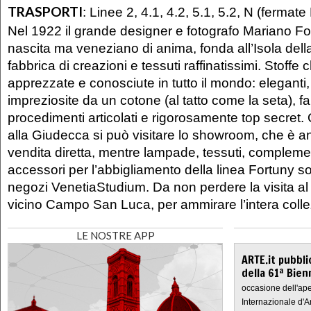
TRASPORTI
:
Linee 2, 4.1, 4.2, 5.1, 5.2, N (fermat
Nel 1922 il grande designer e fotografo Mariano Fo
nascita ma veneziano di anima, fonda all’Isola del
fabbrica di creazioni e tessuti raffinatissimi. Stoffe
apprezzate e conosciute in tutto il mondo: eleganti, 
impreziosite da un cotone (al tatto come la seta), f
procedimenti articolati e rigorosamente top secret. O
alla Giudecca si può visitare lo showroom, che è a
vendita diretta, mentre lampade, tessuti, compleme
accessori per l’abbigliamento della linea Fortuny so
negozi VenetiaStudium. Da non perdere la visita a
vicino Campo San Luca, per ammirare l’intera colle
LE NOSTRE APP
ARTE.it pubbli
della 61ª Bien
occasione dell'ape
Internazionale d'A