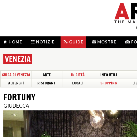
HOME
NOTIZIE
GUIDE
MOSTRE
F
VENEZIA
GUIDA DI VENEZIA
ARTE
IN CITTÀ
INFO UTILI
ALBERGHI
RISTORANTI
LOCALI
SHOPPING
LI
FORTUNY
GIUDECCA