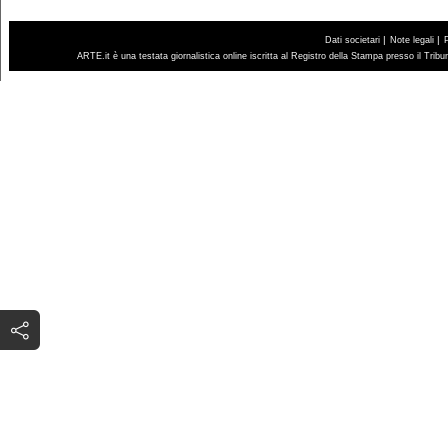
|
|
Dati societari
Note legali
ARTE.it è una testata giornalistica online iscritta al Registro della Stampa presso il Trib