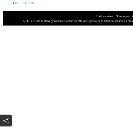
LEGGI TUTTO >
|
|
Dati societari
Note legali
ARTE.it è una testata giornalistica online iscritta al Registro della Stampa presso il Trib