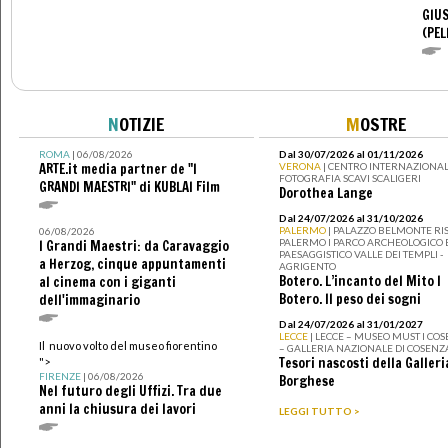
GIUS
(PEL
N
OTIZIE
M
OSTRE
ROMA
| 06/08/2026
Dal 30/07/2026 al 01/11/2026
ARTE.it media partner de "I
VERONA
| CENTRO INTERNAZIONAL
FOTOGRAFIA SCAVI SCALIGERI
GRANDI MAESTRI" di KUBLAI Film
Dorothea Lange
Dal 24/07/2026 al 31/10/2026
PALERMO
| PALAZZO BELMONTE RIS
06/08/2026
PALERMO I PARCO ARCHEOLOGICO 
I Grandi Maestri: da Caravaggio
PAESAGGISTICO VALLE DEI TEMPLI -
a Herzog, cinque appuntamenti
AGRIGENTO
Botero. L’incanto del Mito I
al cinema con i giganti
Botero. Il peso dei sogni
dell'immaginario
Dal 24/07/2026 al 31/01/2027
LECCE
| LECCE – MUSEO MUST I CO
Il nuovo volto del museo fiorentino
– GALLERIA NAZIONALE DI COSENZ
Tesori nascosti della Galleri
">
FIRENZE
| 06/08/2026
Borghese
Nel futuro degli Uffizi. Tra due
anni la chiusura dei lavori
LEGGI TUTTO >