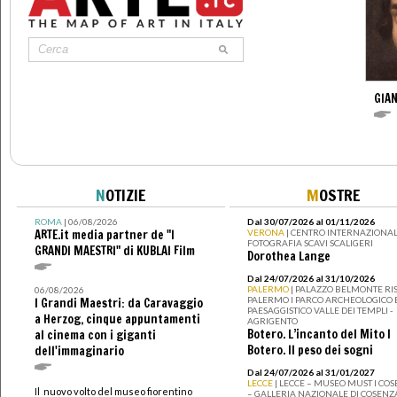
GIAN
N
OTIZIE
M
OSTRE
ROMA
| 06/08/2026
Dal 30/07/2026 al 01/11/2026
ARTE.it media partner de "I
VERONA
| CENTRO INTERNAZIONAL
FOTOGRAFIA SCAVI SCALIGERI
GRANDI MAESTRI" di KUBLAI Film
Dorothea Lange
Dal 24/07/2026 al 31/10/2026
PALERMO
| PALAZZO BELMONTE RIS
06/08/2026
PALERMO I PARCO ARCHEOLOGICO 
I Grandi Maestri: da Caravaggio
PAESAGGISTICO VALLE DEI TEMPLI -
a Herzog, cinque appuntamenti
AGRIGENTO
Botero. L’incanto del Mito I
al cinema con i giganti
Botero. Il peso dei sogni
dell'immaginario
Dal 24/07/2026 al 31/01/2027
LECCE
| LECCE – MUSEO MUST I CO
Il nuovo volto del museo fiorentino
– GALLERIA NAZIONALE DI COSENZ