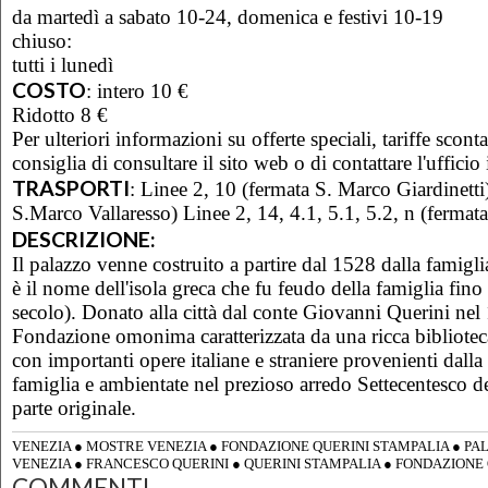
da martedì a sabato 10-24, domenica e festivi 10-19
chiuso:
tutti i lunedì
COSTO
:
intero 10 €
Ridotto 8 €
Per ulteriori informazioni su offerte speciali, tariffe scont
consiglia di consultare il sito web o di contattare l'uffici
TRASPORTI
:
Linee 2, 10 (fermata S. Marco Giardinetti
S.Marco Vallaresso) Linee 2, 14, 4.1, 5.1, 5.2, n (fermata
DESCRIZIONE:
Il palazzo venne costruito a partire dal 1528 dalla famigl
è il nome dell'isola greca che fu feudo della famiglia fino
secolo). Donato alla città dal conte Giovanni Querini nel 
Fondazione omonima caratterizzata da una ricca bibliotec
con importanti opere italiane e straniere provenienti dalla
famiglia e ambientate nel prezioso arredo Settecentesco d
parte originale.
VENEZIA
●
MOSTRE VENEZIA
●
FONDAZIONE QUERINI STAMPALIA
●
PA
VENEZIA
●
FRANCESCO QUERINI
●
QUERINI STAMPALIA
●
FONDAZIONE 
COMMENTI