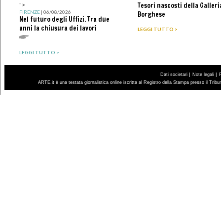
Tesori nascosti della Galleri
">
FIRENZE
| 06/08/2026
Borghese
Nel futuro degli Uffizi. Tra due
anni la chiusura dei lavori
LEGGI TUTTO >
LEGGI TUTTO >
|
|
Dati societari
Note legali
ARTE.it è una testata giornalistica online iscritta al Registro della Stampa presso il Trib