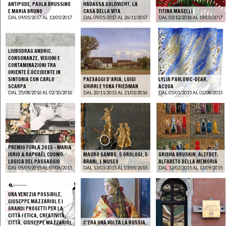
ANTIPODE. PAOLA BRUSSINO
HADASSA GOLDVICHT. LA
E MARIA BRUNO
CASA DELLA VITA
TITINA MASELLI
DAL 09/05/2017 AL 13/05/2017
DAL 09/05/2017 AL 26/11/2017
DAL 03/12/2016 AL 19/03/2017
LJUBODRAG ANDRIC.
CONSONANZE. VISIONI E
CONTAMINAZIONI TRA
ORIENTE E OCCIDENTE IN
SINTONIA CON CARLO
PAESAGGI D’ARIA. LUIGI
LYLIA PAVLOVIC-DEAR.
SCARPA
GHIRRI E YONA FRIEDMAN
ACQUA
DAL 25/08/2016 AL 02/10/2016
DAL 20/11/2015 AL 21/02/2016
DAL 05/05/2015 AL 02/08/2015
PREMIO FURLA 2015 - MARIA
IORIO & RAPHAËL CUOMO:
MAURO SAMBO. 5 OROLOGI, 5
GRISHA BRUSKIN. ALEFBET:
LOGICA DEL PASSAGGIO
BRANI, 1 MUSEO
ALFABETO DELLA MEMORIA
DAL 05/05/2015 AL 07/06/2015
DAL 13/03/2015 AL 03/05/2015
DAL 12/02/2015 AL 13/09/2015
UNA VENEZIA POSSIBILE.
GIUSEPPE MAZZARIOL E I
GRANDI PROGETTI PER LA
CITTÀ / ETICA, CREATIVITÀ,
CITTÀ. GIUSEPPE MAZZARIOL
C’ERA UNA VOLTA LA RUSSIA.