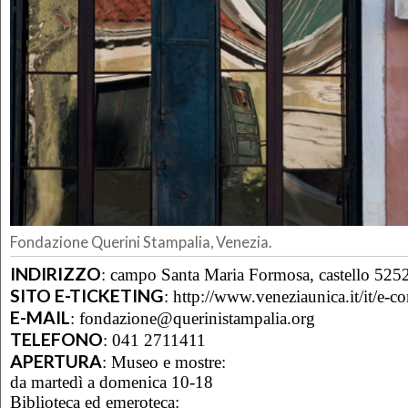
Fondazione Querini Stampalia, Venezia.
INDIRIZZO
:
campo Santa Maria Formosa, castello 525
SITO E-TICKETING
:
http://www.veneziaunica.it/it/e-c
E-MAIL
:
fondazione@querinistampalia.org
TELEFONO
:
041 2711411
APERTURA
:
Museo e mostre:
da martedì a domenica 10-18
Biblioteca ed emeroteca: