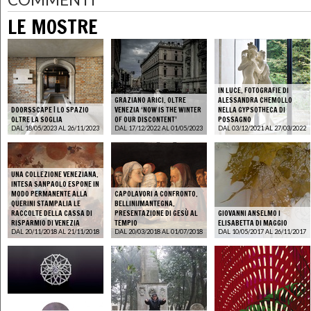
LE MOSTRE
IN LUCE. FOTOGRAFIE DI
GRAZIANO ARICI. OLTRE
ALESSANDRA CHEMOLLO
DOORSSCAPE | LO SPAZIO
VENEZIA ‘NOW IS THE WINTER
NELLA GYPSOTHECA DI
OLTRE LA SOGLIA
OF OUR DISCONTENT’
POSSAGNO
DAL 18/05/2023 AL 26/11/2023
DAL 17/12/2022 AL 01/05/2023
DAL 03/12/2021 AL 27/03/2022
UNA COLLEZIONE VENEZIANA.
INTESA SANPAOLO ESPONE IN
MODO PERMANENTE ALLA
CAPOLAVORI A CONFRONTO.
QUERINI STAMPALIA LE
BELLINI/MANTEGNA.
RACCOLTE DELLA CASSA DI
PRESENTAZIONE DI GESÙ AL
GIOVANNI ANSELMO I
RISPARMIO DI VENEZIA
TEMPIO
ELISABETTA DI MAGGIO
DAL 20/11/2018 AL 21/11/2018
DAL 20/03/2018 AL 01/07/2018
DAL 10/05/2017 AL 26/11/2017