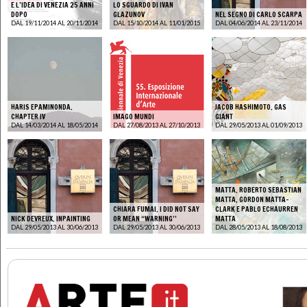
E L’IDEA DI VENEZIA 25 ANNI
LO SGUARDO DI IVAN
DOPO
GLAZUNOV
NEL SEGNO DI CARLO SCARPA
DAL 19/11/2014 AL 20/11/2014
DAL 15/10/2014 AL 11/01/2015
DAL 04/06/2014 AL 23/11/2014
HARIS EPAMINONDA.
JACOB HASHIMOTO. GAS
CHAPTER IV
IMAGO MUNDI
GIANT
DAL 14/03/2014 AL 18/05/2014
DAL 27/08/2013 AL 27/10/2013
DAL 29/05/2013 AL 01/09/2013
MATTA. ROBERTO SEBASTIAN
MATTA, GORDON MATTA-
CHIARA FUMAI. I DID NOT SAY
CLARK E PABLO ECHAURREN
NICK DEVREUX. INPAINTING
OR MEAN “WARNING’’
MATTA
DAL 29/05/2013 AL 30/06/2013
DAL 29/05/2013 AL 30/06/2013
DAL 28/05/2013 AL 18/08/2013