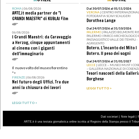
ROMA
| 06/08/2026
Dal 30/07/2026 al 01/11/2026
ARTE.it media partner de "I
VERONA
| CENTRO INTERNAZIONAL
FOTOGRAFIA SCAVI SCALIGERI
GRANDI MAESTRI" di KUBLAI Film
Dorothea Lange
Dal 24/07/2026 al 31/10/2026
PALERMO
| PALAZZO BELMONTE RIS
06/08/2026
PALERMO I PARCO ARCHEOLOGICO 
I Grandi Maestri: da Caravaggio
PAESAGGISTICO VALLE DEI TEMPLI -
a Herzog, cinque appuntamenti
AGRIGENTO
Botero. L’incanto del Mito I
al cinema con i giganti
Botero. Il peso dei sogni
dell'immaginario
Dal 24/07/2026 al 31/01/2027
LECCE
| LECCE – MUSEO MUST I CO
Il nuovo volto del museo fiorentino
– GALLERIA NAZIONALE DI COSENZ
Tesori nascosti della Galleri
">
FIRENZE
| 06/08/2026
Borghese
Nel futuro degli Uffizi. Tra due
anni la chiusura dei lavori
LEGGI TUTTO >
LEGGI TUTTO >
|
|
Dati societari
Note legali
ARTE.it è una testata giornalistica online iscritta al Registro della Stampa presso il Trib